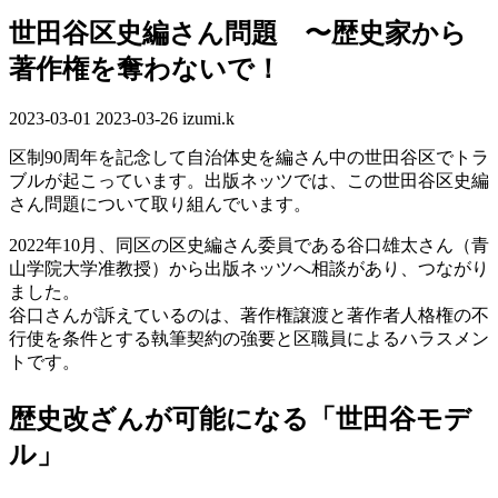
世田谷区史編さん問題 〜歴史家から
著作権を奪わないで！
2023-03-01
最
2023-03-26
izumi.k
終
区制90周年を記念して自治体史を編さん中の世田谷区でトラ
更
ブルが起こっています。出版ネッツでは、この世田谷区史編
新
さん問題について取り組んでいます。
日
時
2022年10月、同区の区史編さん委員である谷口雄太さん（青
:
山学院大学准教授）から出版ネッツへ相談があり、つながり
ました。
谷口さんが訴えているのは、著作権譲渡と著作者人格権の不
行使を条件とする執筆契約の強要と区職員によるハラスメン
トです。
歴史改ざんが可能になる「世田谷モデ
ル」