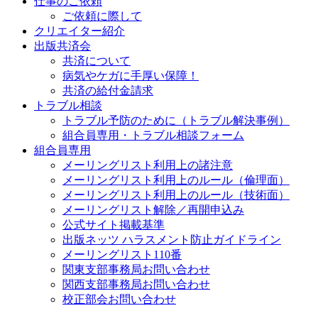
仕事のご依頼
ご依頼に際して
クリエイター紹介
出版共済会
共済について
病気やケガに手厚い保障！
共済の給付金請求
トラブル相談
トラブル予防のために（トラブル解決事例）
組合員専用・トラブル相談フォーム
組合員専用
メーリングリスト利用上の諸注意
メーリングリスト利用上のルール（倫理面）
メーリングリスト利用上のルール（技術面）
メーリングリスト解除／再開申込み
公式サイト掲載基準
出版ネッツ ハラスメント防止ガイドライン
メーリングリスト110番
関東支部事務局お問い合わせ
関西支部事務局お問い合わせ
校正部会お問い合わせ