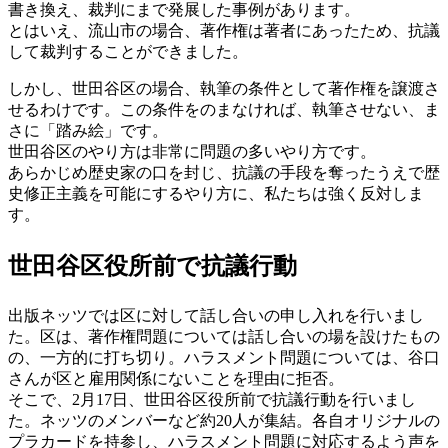
書き換え、裁判にまで発展した事例があります。
とはいえ、流山市の場合、著作権は著者にあったため、抗議
して裁判することができました。
しかし、世田谷区の場合、執筆の条件として著作権を譲渡さ
せるわけです。この条件をのまなければ、執筆させない、ま
さに「踏み絵」です。
世田谷区のやり方は非常に問題の多いやり方です。
あらかじめ歴史家の口を封じ、抗議の手段を奪ったうえで歴
史修正主義を可能にするやり方に、私たちは強く反対しま
す。
世田谷区役所前で抗議行動
出版ネッツでは区に対して話し合いの申し入れを行いまし
た。区は、著作権問題については話し合いの場を設けたもの
の、一方的に打ち切り。ハラスメント問題については、谷口
さんが区と雇用関係にないことを理由に拒否。
そこで、2月17日、世田谷区役所前で抗議行動を行いまし
た。ネッツのメンバーなど約20人が集結。各自オリジナルの
プラカードを持参し、ハラスメント問題に対応するよう声を