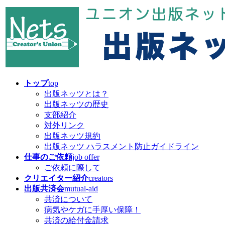
コ
ナ
ン
ビ
テ
ゲ
ン
ー
ツ
シ
へ
ョ
ス
ン
キ
に
トップ
top
ッ
移
出版ネッツとは？
プ
動
出版ネッツの歴史
支部紹介
対外リンク
出版ネッツ規約
出版ネッツ ハラスメント防止ガイドライン
仕事のご依頼
job offer
ご依頼に際して
クリエイター紹介
creators
出版共済会
mutual-aid
共済について
病気やケガに手厚い保障！
共済の給付金請求