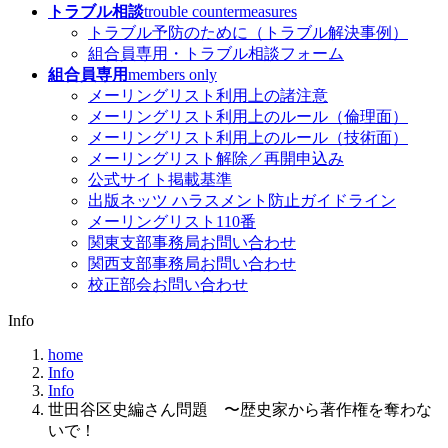
トラブル相談
trouble countermeasures
トラブル予防のために（トラブル解決事例）
組合員専用・トラブル相談フォーム
組合員専用
members only
メーリングリスト利用上の諸注意
メーリングリスト利用上のルール（倫理面）
メーリングリスト利用上のルール（技術面）
メーリングリスト解除／再開申込み
公式サイト掲載基準
出版ネッツ ハラスメント防止ガイドライン
メーリングリスト110番
関東支部事務局お問い合わせ
関西支部事務局お問い合わせ
校正部会お問い合わせ
Info
home
Info
Info
世田谷区史編さん問題 〜歴史家から著作権を奪わな
いで！