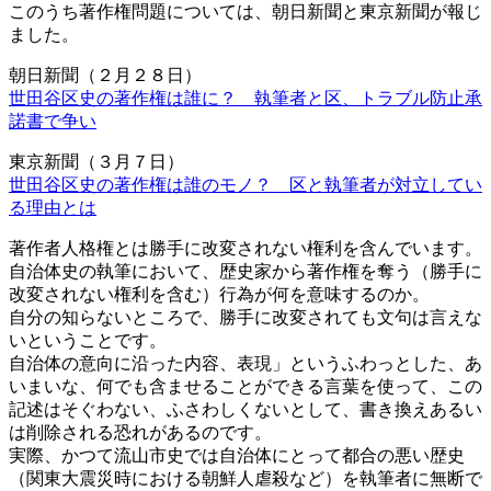
このうち著作権問題については、朝日新聞と東京新聞が報じ
ました。
朝日新聞（２月２８日）
世田谷区史の著作権は誰に？ 執筆者と区、トラブル防止承
諾書で争い
東京新聞（３月７日）
世田谷区史の著作権は誰のモノ？ 区と執筆者が対立してい
る理由とは
著作者人格権とは勝手に改変されない権利を含んでいます。
自治体史の執筆において、歴史家から著作権を奪う（勝手に
改変されない権利を含む）行為が何を意味するのか。
自分の知らないところで、勝手に改変されても文句は言えな
いということです。
自治体の意向に沿った内容、表現」というふわっとした、あ
いまいな、何でも含ませることができる言葉を使って、この
記述はそぐわない、ふさわしくないとして、書き換えあるい
は削除される恐れがあるのです。
実際、かつて流山市史では自治体にとって都合の悪い歴史
（関東大震災時における朝鮮人虐殺など）を執筆者に無断で