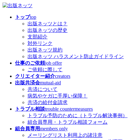
コ
ナ
ン
ビ
トップ
top
テ
ゲ
出版ネッツとは？
ン
ー
出版ネッツの歴史
ツ
シ
支部紹介
へ
ョ
対外リンク
ス
ン
出版ネッツ規約
キ
に
出版ネッツ ハラスメント防止ガイドライン
ッ
移
仕事のご依頼
job offer
プ
動
ご依頼に際して
クリエイター紹介
creators
出版共済会
mutual-aid
共済について
病気やケガに手厚い保障！
共済の給付金請求
トラブル相談
trouble countermeasures
トラブル予防のために（トラブル解決事例）
組合員専用・トラブル相談フォーム
組合員専用
members only
メーリングリスト利用上の諸注意