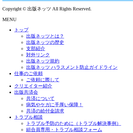
Copyright © 出版ネッツ All Rights Reserved.
MENU
トップ
出版ネッツとは？
出版ネッツの歴史
支部紹介
対外リンク
出版ネッツ規約
出版ネッツ ハラスメント防止ガイドライン
仕事のご依頼
ご依頼に際して
クリエイター紹介
出版共済会
共済について
病気やケガに手厚い保障！
共済の給付金請求
トラブル相談
トラブル予防のために（トラブル解決事例）
組合員専用・トラブル相談フォーム