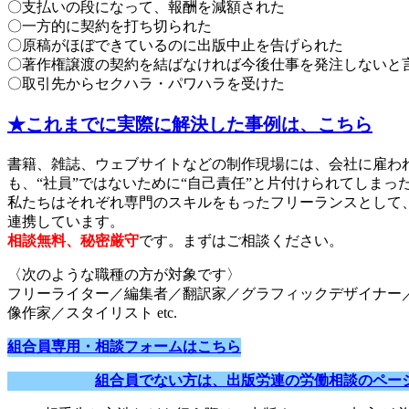
〇支払いの段になって、報酬を減額された
〇一方的に契約を打ち切られた
〇原稿がほぼできているのに出版中止を告げられた
〇著作権譲渡の契約を結ばなければ今後仕事を発注しないと
〇取引先からセクハラ・パワハラを受けた
★これまでに実際に解決した事例は、こちら
書籍、雑誌、ウェブサイトなどの制作現場には、会社に雇わ
も、“社員”ではないために“自己責任”と片付けられてしま
私たちはそれぞれ専門のスキルをもったフリーランスとして
連携しています。
相談無料、秘密厳守
です。まずはご相談ください。
〈次のような職種の方が対象です〉
フリーライター／編集者／翻訳家／グラフィックデザイナー
像作家／スタイリスト etc.
組合員専用・相談フォームはこちら
組合員でない方は、出版労連の労働相談のペー