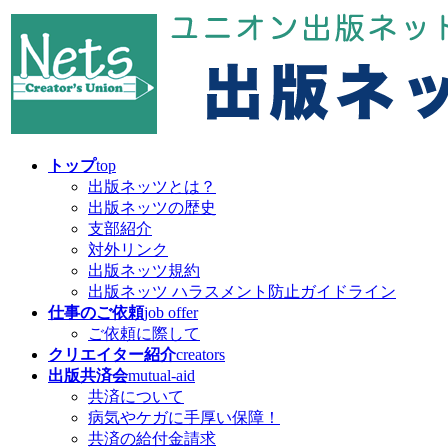
コ
ナ
ン
ビ
テ
ゲ
ン
ー
ツ
シ
へ
ョ
ス
ン
キ
に
トップ
top
ッ
移
出版ネッツとは？
プ
動
出版ネッツの歴史
支部紹介
対外リンク
出版ネッツ規約
出版ネッツ ハラスメント防止ガイドライン
仕事のご依頼
job offer
ご依頼に際して
クリエイター紹介
creators
出版共済会
mutual-aid
共済について
病気やケガに手厚い保障！
共済の給付金請求