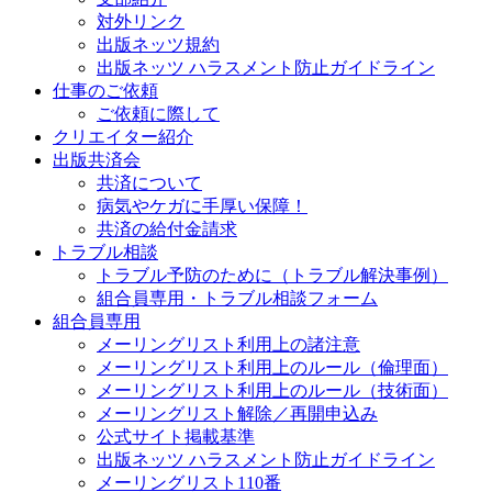
対外リンク
出版ネッツ規約
出版ネッツ ハラスメント防止ガイドライン
仕事のご依頼
ご依頼に際して
クリエイター紹介
出版共済会
共済について
病気やケガに手厚い保障！
共済の給付金請求
トラブル相談
トラブル予防のために（トラブル解決事例）
組合員専用・トラブル相談フォーム
組合員専用
メーリングリスト利用上の諸注意
メーリングリスト利用上のルール（倫理面）
メーリングリスト利用上のルール（技術面）
メーリングリスト解除／再開申込み
公式サイト掲載基準
出版ネッツ ハラスメント防止ガイドライン
メーリングリスト110番