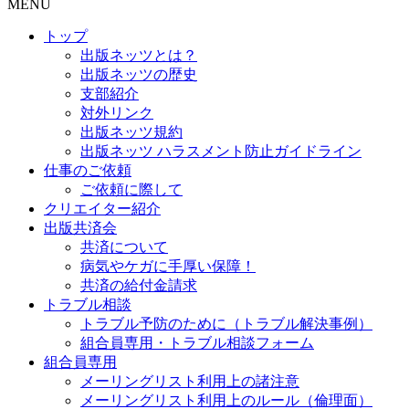
MENU
トップ
出版ネッツとは？
出版ネッツの歴史
支部紹介
対外リンク
出版ネッツ規約
出版ネッツ ハラスメント防止ガイドライン
仕事のご依頼
ご依頼に際して
クリエイター紹介
出版共済会
共済について
病気やケガに手厚い保障！
共済の給付金請求
トラブル相談
トラブル予防のために（トラブル解決事例）
組合員専用・トラブル相談フォーム
組合員専用
メーリングリスト利用上の諸注意
メーリングリスト利用上のルール（倫理面）