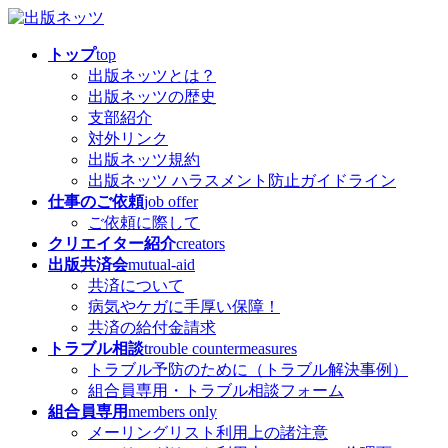
コ
ナ
ン
ビ
トップ
top
テ
ゲ
出版ネッツとは？
ン
ー
出版ネッツの歴史
ツ
シ
支部紹介
へ
ョ
対外リンク
ス
ン
出版ネッツ規約
キ
に
出版ネッツ ハラスメント防止ガイドライン
ッ
移
仕事のご依頼
job offer
プ
動
ご依頼に際して
クリエイター紹介
creators
出版共済会
mutual-aid
共済について
病気やケガに手厚い保障！
共済の給付金請求
トラブル相談
trouble countermeasures
トラブル予防のために（トラブル解決事例）
組合員専用・トラブル相談フォーム
組合員専用
members only
メーリングリスト利用上の諸注意