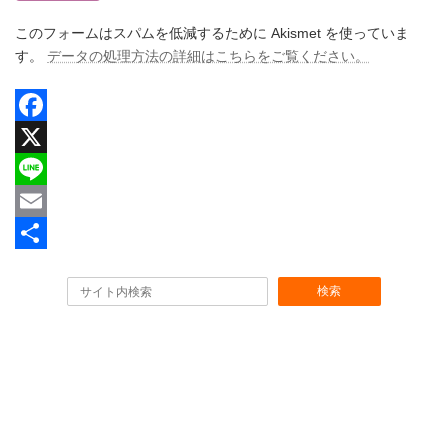
このフォームはスパムを低減するために Akismet を使っていま
す。
データの処理方法の詳細はこちらをご覧ください。
F
a
X
c
L
e
i
E
b
n
m
共
検索
o
e
a
有
o
i
k
l