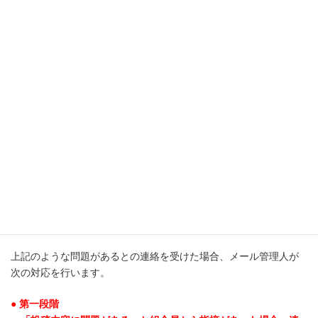
す。
a. 他人への誹謗・中傷（組合員と、組合員以外の個人を含む）
b. 全体MLに投稿されたメールを、本人に無断で、組合員以外の人
に見せたり、転送したりすること
c. 他人の個人情報（氏名、住所、電話番号、メールアドレスな
ど）を本人に無断で投稿すること
d. 他人から届いたメールを、本人に無断で、全体MLに転送するこ
と
e. メールの本文に、有害なサイトへのリンクを貼り付けること
f. ジェンダーやセクシュアリティに基づく、人権を侵害する内容
を投稿すること
g. その他、公序良俗に反する内容（ヘイトスピーチを含む）を投
稿すること
上記のような問題があるとの連絡を受けた場合、メール管理人が
次の対応を行います。
● 第一段階