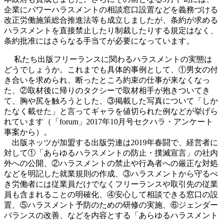
企業にパワーハラスメントの相談窓口設置などを義務づける
改正労働施策総合推進法等も成立しましたが、条約が求める
ハラスメントを直接禁止したり制裁したりする規定はなく、
条約批准にはさらなる手当てが必要になっています。
私たち出版フリーランスに関わるハラスメントの実態は
どうでしょうか。これまでも具体的事例として、①男女の付
き合いを求められ、断ったところ約束の仕事が来なくなっ
た、②取材後に帰りのタクシーで取材相手が抱きついてき
て、胸や尻を触ろうとした、③掲載した写真について「しか
たなく載せた」と言ってギャラを値切られた例などが挙げら
れています（「forum」2017年10月号セクハラ・アンケート
事案から）。
出版ネッツが加盟する出版労連は2019年春闘で、経営者に
対して①「あらゆるハラスメントの防止・撲滅宣言」の社内
外への公開、②ハラスメントの禁止や行為者への厳正な対処
などを明記した就業規則の作成、③ハラスメントから守るべ
き労働者には従業員だけでなくフリーランスや取引先の従業
員も含まれることの明確化、④安心して相談できる窓口の設
置、⑤ハラスメント予防のための研修の実施、⑥ジェンダー
バランスの改善、などを内容とする「あらゆるハラスメント