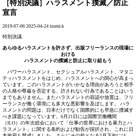
［特別決議］ハラスメント撲滅／防止
宣言
2019-07-06
最
2025-04-24
izumi.k
終
特別決議
更
新
あらゆるハラスメントを許さず、出版フリーランスの現場に
日
おける
時
ハラスメントの撲滅と防止に取り組もう
:
パワーハラスメント、セクシュアルハラスメント、マタニ
ティハラスメントをはじめ、ハラスメントへの関心が高まっ
ています。このハラスメントがいかなる理由があろうと相手
の人格や尊厳を否定する、許されない行為であることはいう
までもありません。またハラスメントの容認や放置は、フリ
ーランスが働く環境にも多大な悪影響を及ぼします。 ハラ
スメントの問題は、日本だけでなく国際的にも早急に撲滅す
べき課題になっています。6月21日には国際労働機関
（ILO）の年次総会において「仕事の世界における暴力とハ
ラスメント」に関する条約および勧告が採択され、これに日
本政府も賛成しました。さらにその前となる5月下旬には、