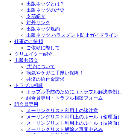
出版ネッツとは？
出版ネッツの歴史
支部紹介
対外リンク
出版ネッツ規約
出版ネッツ ハラスメント防止ガイドライン
仕事のご依頼
ご依頼に際して
クリエイター紹介
出版共済会
共済について
病気やケガに手厚い保障！
共済の給付金請求
トラブル相談
トラブル予防のために（トラブル解決事例）
組合員専用・トラブル相談フォーム
組合員専用
メーリングリスト利用上の諸注意
メーリングリスト利用上のルール（倫理面）
メーリングリスト利用上のルール（技術面）
メーリングリスト解除／再開申込み