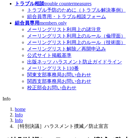
トラブル相談
trouble countermeasures
トラブル予防のために（トラブル解決事例）
組合員専用・トラブル相談フォーム
組合員専用
members only
メーリングリスト利用上の諸注意
メーリングリスト利用上のルール（倫理面）
メーリングリスト利用上のルール（技術面）
メーリングリスト解除／再開申込み
公式サイト掲載基準
出版ネッツ ハラスメント防止ガイドライン
メーリングリスト110番
関東支部事務局お問い合わせ
関西支部事務局お問い合わせ
校正部会お問い合わせ
Info
home
Info
Info
［特別決議］ハラスメント撲滅／防止宣言