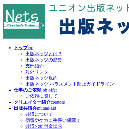
コ
ナ
ン
ビ
テ
ゲ
ン
ー
ツ
シ
へ
ョ
ス
ン
キ
に
トップ
top
ッ
移
出版ネッツとは？
プ
動
出版ネッツの歴史
支部紹介
対外リンク
出版ネッツ規約
出版ネッツ ハラスメント防止ガイドライン
仕事のご依頼
job offer
ご依頼に際して
クリエイター紹介
creators
出版共済会
mutual-aid
共済について
病気やケガに手厚い保障！
共済の給付金請求