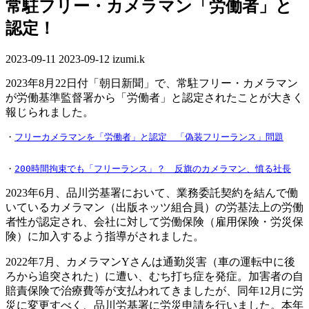
常駐フリー・カメラマン「労働者」と
認定！
2023-09-11
最
2023-09-12
izumi.k
終
2023年8月22日付「朝日新聞」で、常駐フリー・カメラマン
更
が労働基準監督署から「労働者」と認定されたことが大きく
新
報じられました。
日
時
・
フリーカメラマンを「労働者」と認定　「偽装フリーランス」問題
:
・
200時間拘束でも「フリーランス」？　反旗のカメラマン、憤る社長
2023年6月、品川労基署において、業務委託契約を結んで働
いているカメラマン（出版ネッツ組合員）の労基法上の労働
者性が認定され、会社に対して労働保険（雇用保険・労災保
険）に加入するよう指導がされました。
2022年7月、カメラマンYさんは通勤災害（車の運転中に後
ろから追突された）に遭い、むち打ち症を発症。加害者の自
賠責保険で治療費等が支払われてきましたが、同年12月に労
災に変更すべく、品川労基署に労災申請を行いました。本年