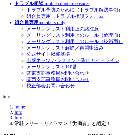
トラブル相談
trouble countermeasures
トラブル予防のために（トラブル解決事例）
組合員専用・トラブル相談フォーム
組合員専用
members only
メーリングリスト利用上の諸注意
メーリングリスト利用上のルール（倫理面）
メーリングリスト利用上のルール（技術面）
メーリングリスト解除／再開申込み
公式サイト掲載基準
出版ネッツ ハラスメント防止ガイドライン
メーリングリスト110番
関東支部事務局お問い合わせ
関西支部事務局お問い合わせ
校正部会お問い合わせ
Info
home
Info
Info
常駐フリー・カメラマン「労働者」と認定！