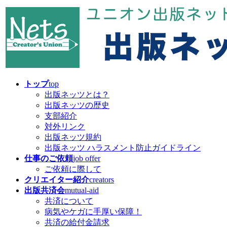
コ
ナ
ン
ビ
テ
ゲ
ン
ー
ツ
シ
へ
ョ
ス
ン
キ
に
トップ
top
ッ
移
出版ネッツとは？
プ
動
出版ネッツの歴史
支部紹介
対外リンク
出版ネッツ規約
出版ネッツ ハラスメント防止ガイドライン
仕事のご依頼
job offer
ご依頼に際して
クリエイター紹介
creators
出版共済会
mutual-aid
共済について
病気やケガに手厚い保障！
共済の給付金請求