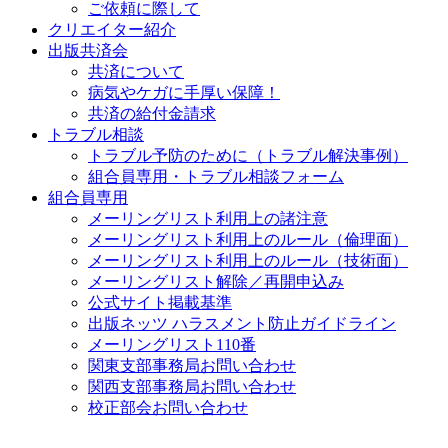
ご依頼に際して
クリエイター紹介
出版共済会
共済について
病気やケガに手厚い保障！
共済の給付金請求
トラブル相談
トラブル予防のために（トラブル解決事例）
組合員専用・トラブル相談フォーム
組合員専用
メーリングリスト利用上の諸注意
メーリングリスト利用上のルール（倫理面）
メーリングリスト利用上のルール（技術面）
メーリングリスト解除／再開申込み
公式サイト掲載基準
出版ネッツ ハラスメント防止ガイドライン
メーリングリスト110番
関東支部事務局お問い合わせ
関西支部事務局お問い合わせ
校正部会お問い合わせ