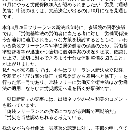
６月にやっと労働保険加入が認められましたが、労災（通勤
災害）申請のほうは、支給決定が出るのは10月になる見通し
です。
本年4月28日フリーランス新法成立時に、参議院の附帯決議
では、「労働基準法の労働者に当たる者に対し、労働関係法
令が適切に適用されるような方策を検討するとともに、いわ
ゆる偽装フリーランスや準従属労働者の保護のため、労働基
準監督署等が迅速かつ適切に個別事案の状況を聴取、確認し
た上で、適切に対応できるよう十分な体制整備を図ること」
が上がりました。
私たちが知る限りでは、本件はフリーランス新法成立以降、
労基署が「誤分類の修正（業務委託から雇用へと修正）」を
行った第一号であり、常駐フリーに労働安全衛生法ほか労働
法の適用、ならびに労災認定へ道を拓く好事例です。
「朝日新聞」の記事には、出版ネッツの杉村和美のコメント
も載っています。
「偽装フリーランスの救済につながる判断で画期的だ」
「労災も当然認められると考えている」
残念ながら会社側は、労基署の認定に対し、不服の申し立て