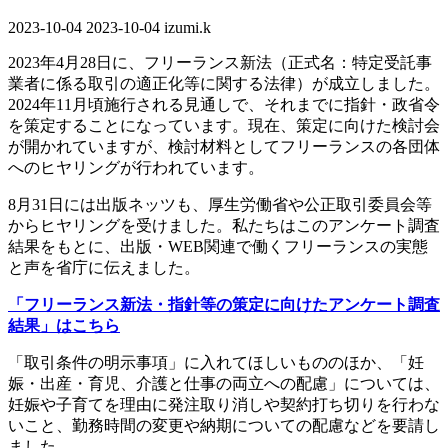
2023-10-04
最
2023-10-04
izumi.k
終
2023年4月28日に、フリーランス新法（正式名：特定受託事
更
業者に係る取引の適正化等に関する法律）が成立しました。
新
2024年11月頃施行される見通しで、それまでに指針・政省令
日
を策定することになっています。現在、策定に向けた検討会
時
が開かれていますが、検討材料としてフリーランスの各団体
:
へのヒヤリングが行われています。
8月31日には出版ネッツも、厚生労働省や公正取引委員会等
からヒヤリングを受けました。私たちはこのアンケート調査
結果をもとに、出版・WEB関連で働くフリーランスの実態
と声を省庁に伝えました。
「フリーランス新法・指針等の策定に向けたアンケート調査
結果」はこちら
「取引条件の明示事項」に入れてほしいもののほか、「妊
娠・出産・育児、介護と仕事の両立への配慮」については、
妊娠や子育てを理由に発注取り消しや契約打ち切りを行わな
いこと、勤務時間の変更や納期についての配慮などを要請し
ました。