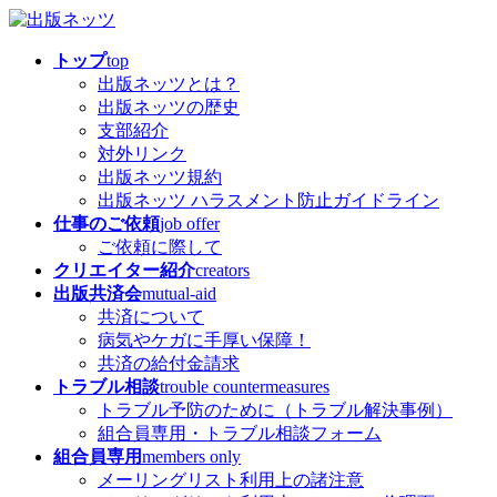
コ
ナ
ン
ビ
トップ
top
テ
ゲ
出版ネッツとは？
ン
ー
出版ネッツの歴史
ツ
シ
支部紹介
へ
ョ
対外リンク
ス
ン
出版ネッツ規約
キ
に
出版ネッツ ハラスメント防止ガイドライン
ッ
移
仕事のご依頼
job offer
プ
動
ご依頼に際して
クリエイター紹介
creators
出版共済会
mutual-aid
共済について
病気やケガに手厚い保障！
共済の給付金請求
トラブル相談
trouble countermeasures
トラブル予防のために（トラブル解決事例）
組合員専用・トラブル相談フォーム
組合員専用
members only
メーリングリスト利用上の諸注意