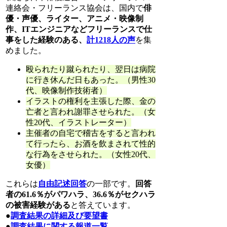
連絡会・フリーランス協会は、国内で
俳
優・声優、ライター、アニメ・映像制
作、ITエンジニアなどフリーランスで仕
事をした経験のある、
計1218人の声
を集
めました。
殴られたり蹴られたり、翌日は病院
に行き休んだ日もあった。（男性30
代、映像制作技術者）
イラストの権利を主張した際、金の
亡者と言われ謝罪させられた。（女
性20代、イラストレーター）
主催者の自宅で稽古をすると言われ
て行ったら、お酒を飲まされて性的
な行為をさせられた。（女性20代、
女優）
これらは
自由記述回答
の一部です。
回答
者の61.6％がパワハラ、36.6％がセクハラ
の被害経験がある
と答えています。
●
調査結果の詳細及び要望書
●
調査結果に関する報道一覧