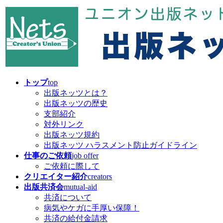
コ
ナ
ン
ビ
テ
ゲ
ン
ー
ツ
シ
へ
ョ
ス
ン
キ
に
トップ
top
ッ
移
出版ネッツとは？
プ
動
出版ネッツの歴史
支部紹介
対外リンク
出版ネッツ規約
出版ネッツ ハラスメント防止ガイドライン
仕事のご依頼
job offer
ご依頼に際して
クリエイター紹介
creators
出版共済会
mutual-aid
共済について
病気やケガに手厚い保障！
共済の給付金請求