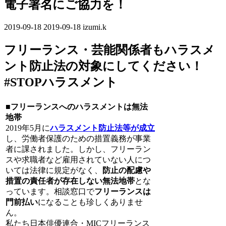
電子署名にご協力を！
2019-09-18
最
2019-09-18
izumi.k
終
フリーランス・芸能関係者もハラスメ
更
新
ント防止法の対象にしてください！
日
#STOPハラスメント
時
:
■フリーランスへのハラスメントは無法
地帯
2019年5月に
ハラスメント防止法等が成立
し、労働者保護のための措置義務が事業
者に課されました。しかし、フリーラン
スや求職者など雇用されていない人につ
いては法律に規定がなく、
防止の配慮や
措置の責任者が存在しない無法地帯
とな
っています。相談窓口で
フリーランスは
門前払い
になることも珍しくありませ
ん。
私たち日本俳優連合・MICフリーランス