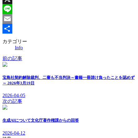
X
Line
Email
共
カテゴリー
Info
有
前の記事
宝島社契約解除裁判、二審も不当判決～書籍一冊請け負ったことを認めず
～ 2026年3月19日
2026-04-05
次の記事
生成AIについて文化庁著作権課からの回答
2026-04-12