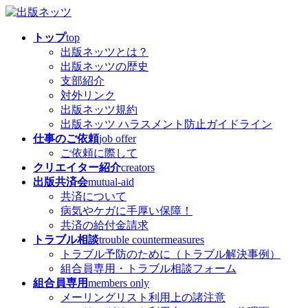
コ
ナ
ン
ビ
トップ
top
テ
ゲ
出版ネッツとは？
ン
ー
出版ネッツの歴史
ツ
シ
支部紹介
へ
ョ
対外リンク
ス
ン
出版ネッツ規約
キ
に
出版ネッツ ハラスメント防止ガイドライン
ッ
移
仕事のご依頼
job offer
プ
動
ご依頼に際して
クリエイター紹介
creators
出版共済会
mutual-aid
共済について
病気やケガに手厚い保障！
共済の給付金請求
トラブル相談
trouble countermeasures
トラブル予防のために（トラブル解決事例）
組合員専用・トラブル相談フォーム
組合員専用
members only
メーリングリスト利用上の諸注意