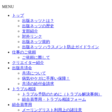
MENU
トップ
出版ネッツとは？
出版ネッツの歴史
支部紹介
対外リンク
出版ネッツ規約
出版ネッツ ハラスメント防止ガイドライン
仕事のご依頼
ご依頼に際して
クリエイター紹介
出版共済会
共済について
病気やケガに手厚い保障！
共済の給付金請求
トラブル相談
トラブル予防のために（トラブル解決事例）
組合員専用・トラブル相談フォーム
組合員専用
メーリングリスト利用上の諸注意