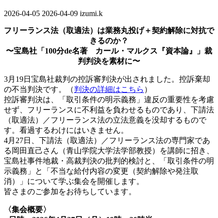
2026-04-05
最
2026-04-09
izumi.k
終
フリーランス法（取適法）は業務丸投げ＋契約解除に対抗で
更
きるのか？
新
〜宝島社「100分de名著 カール・マルクス『資本論』」裁
日
判判決を素材に〜
時
:
3月19日宝島社裁判の控訴審判決が出されました。控訴棄却
の不当判決です。（
判決の詳細はこちら
）
控訴審判決は、「取引条件の明示義務」違反の重要性を考慮
せず、フリーランスに不利益を負わせるものであり、下請法
（取適法）／フリーランス法の立法意義を没却するもので
す。看過するわけにはいきません。
4月27日、下請法（取適法）／フリーランス法の専門家であ
る岡田直己さん（青山学院大学法学部教授）を講師に招き、
宝島社事件地裁・高裁判決の批判的検討と、「取引条件の明
示義務」と「不当な給付内容の変更（契約解除や発注取
消）」について学ぶ集会を開催します。
皆さまのご参加をお待ちしています。
〈集会概要〉