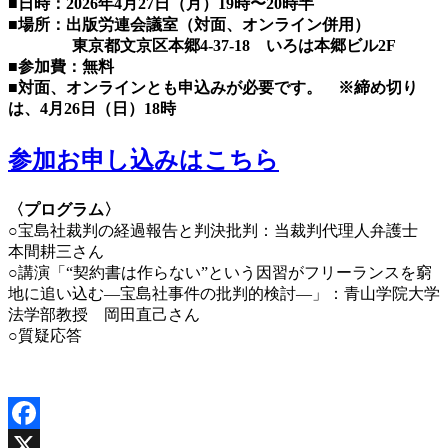
■日時：2026年4月27日（月）19時〜20時半
■場所：出版労連会議室（対面、オンライン併用）
東京都文京区本郷4-37-18 いろは本郷ビル2F
■参加費：無料
■対面、オンラインとも申込みが必要です。 ※締め切り
は、4月26日（日）18時
参加お申し込みはこちら
〈プログラム〉
○宝島社裁判の経過報告と判決批判：当裁判代理人弁護士
本間耕三さん
○講演「“契約書は作らない”という因習がフリーランスを窮
地に追い込む—宝島社事件の批判的検討—」：青山学院大学
法学部教授 岡田直己さん
○質疑応答
Facebook