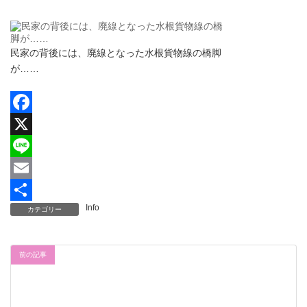
民家の背後には、廃線となった水根貨物線の橋脚
が……
F
a
X
c
L
e
i
E
Info
カテゴリー
b
n
m
共
o
e
a
有
o
i
前の記事
k
l