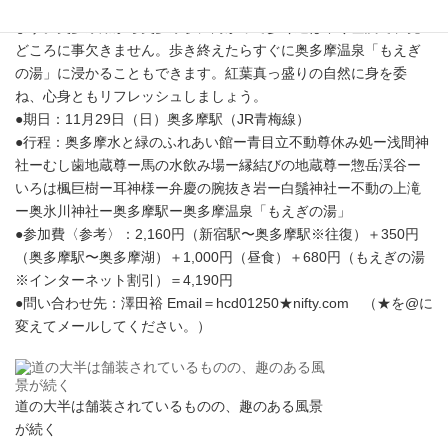
州裏街道、旧青梅街道の一部で、今は約10kmの遊歩道となってい
ます。奥多摩湖から奥多摩駅に向かって歩く道は下り基調で、見
どころに事欠きません。歩き終えたらすぐに奥多摩温泉「もえぎ
の湯」に浸かることもできます。紅葉真っ盛りの自然に身を委
ね、心身ともリフレッシュしましょう。
●期日：11月29日（日）奥多摩駅（JR青梅線）
●行程：奥多摩水と緑のふれあい館ー青目立不動尊休み処ー浅間神
社ーむし歯地蔵尊ー馬の水飲み場ー縁結びの地蔵尊ー惣岳渓谷ー
いろは楓巨樹ー耳神様ー弁慶の腕抜き岩ー白鬚神社ー不動の上滝
ー奥氷川神社ー奥多摩駅ー奥多摩温泉「もえぎの湯」
●参加費〈参考〉：2,160円（新宿駅〜奥多摩駅※往復）＋350円
（奥多摩駅〜奥多摩湖）＋1,000円（昼食）＋680円（もえぎの湯
※インターネット割引）＝4,190円
●問い合わせ先：澤田裕 Email＝hcd01250★nifty.com （★を@に
変えてメールしてください。）
道の大半は舗装されているものの、趣のある風景
が続く