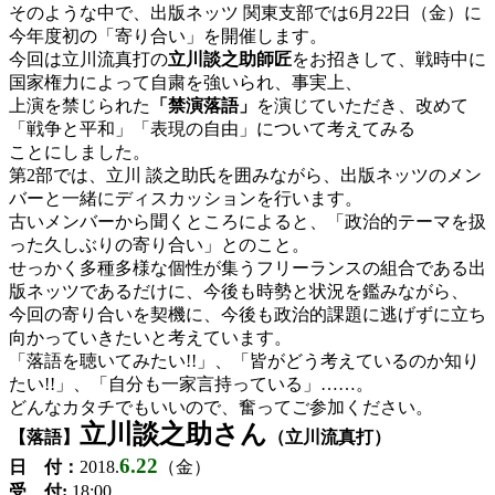
そのような中で、出版ネッツ 関東支部では6月22日（金）に
今年度初の「寄り合い」を開催します。
今回は立川流真打の
立川談之助師匠
をお招きして、戦時中に
国家権力によって自粛を強いられ、事実上、
上演を禁じられた
「禁演落語」
を演じていただき、改めて
「戦争と平和」「表現の自由」について考えてみる
ことにしました。
第2部では、立川 談之助氏を囲みながら、出版ネッツのメン
バーと一緒にディスカッションを行います。
古いメンバーから聞くところによると、「政治的テーマを扱
った久しぶりの寄り合い」とのこと。
せっかく多種多様な個性が集うフリーランスの組合である出
版ネッツであるだけに、今後も時勢と状況を鑑みながら、
今回の寄り合いを契機に、今後も政治的課題に逃げずに立ち
向かっていきたいと考えています。
「落語を聴いてみたい!!」、「皆がどう考えているのか知り
たい!!」、「自分も一家言持っている」……。
どんなカタチでもいいので、奮ってご参加ください。
立川談之助さん
【落語】
（立川流真打）
6.22
日 付：
2018.
（金）
受 付:
18:00