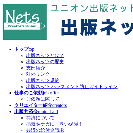
コ
ナ
ン
ビ
テ
ゲ
ン
ー
ツ
シ
へ
ョ
ス
ン
キ
に
トップ
top
ッ
移
出版ネッツとは？
プ
動
出版ネッツの歴史
支部紹介
対外リンク
出版ネッツ規約
出版ネッツ ハラスメント防止ガイドライン
仕事のご依頼
job offer
ご依頼に際して
クリエイター紹介
creators
出版共済会
mutual-aid
共済について
病気やケガに手厚い保障！
共済の給付金請求