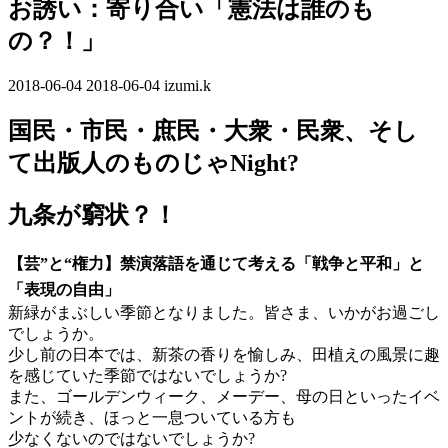
お誘い：寄り合い「憲法は誰のも
の？！」
2018-06-04
最
2018-06-04
izumi.k
終
国民・市民・庶民・大衆・民衆、そし
更
新
て出版人のものじゃNight?
日
時
九条が窮状？！
:
【芸”と“権力】禁演落語を通じて考える「戦争と平和」と
「表現の自由」
新緑がまぶしい季節となりました。皆さま、いかがお過ごし
でしょうか。
少し前の日本では、新茶の香りを愉しみ、田植えの風景に趣
を感じていた季節ではないでしょうか?
また、ゴールデンウィーク、メーデー、母の日といったイベ
ントが続き、ほっと一息ついている方も
少なくないのではないでしょうか?