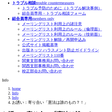
トラブル相談
trouble countermeasures
トラブル予防のために（トラブル解決事例）
組合員専用・トラブル相談フォーム
組合員専用
members only
メーリングリスト利用上の諸注意
メーリングリスト利用上のルール（倫理面）
メーリングリスト利用上のルール（技術面）
メーリングリスト解除／再開申込み
公式サイト掲載基準
出版ネッツ ハラスメント防止ガイドライン
メーリングリスト110番
関東支部事務局お問い合わせ
関西支部事務局お問い合わせ
校正部会お問い合わせ
Info
home
Info
Info
お誘い：寄り合い「憲法は誰のもの？！」