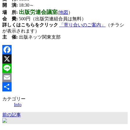
開 演:
18:30～
出版労連会議室
場 所:
(
地図
）
会 費:
500円（出版労連組合員は無料）
詳しくはこちらをクリック
「寄り合いのご案内」
（チラシ
が表示されます）
主 催:
出版ネッツ関東支部
Facebook
X
Line
Email
共
カテゴリー
Info
有
前の記事