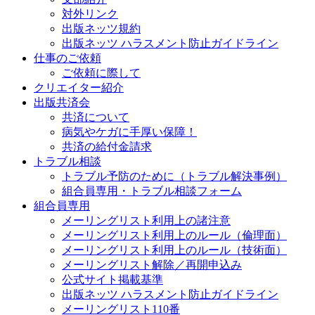
対外リンク
出版ネッツ規約
出版ネッツ ハラスメント防止ガイドライン
仕事のご依頼
ご依頼に際して
クリエイター紹介
出版共済会
共済について
病気やケガに手厚い保障！
共済の給付金請求
トラブル相談
トラブル予防のために（トラブル解決事例）
組合員専用・トラブル相談フォーム
組合員専用
メーリングリスト利用上の諸注意
メーリングリスト利用上のルール（倫理面）
メーリングリスト利用上のルール（技術面）
メーリングリスト解除／再開申込み
公式サイト掲載基準
出版ネッツ ハラスメント防止ガイドライン
メーリングリスト110番