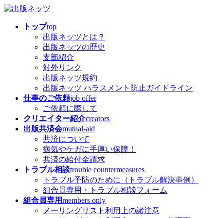
コ
ナ
ン
ビ
トップ
top
テ
ゲ
出版ネッツとは？
ン
ー
出版ネッツの歴史
ツ
シ
支部紹介
へ
ョ
対外リンク
ス
ン
出版ネッツ規約
キ
に
出版ネッツ ハラスメント防止ガイドライン
ッ
移
仕事のご依頼
job offer
プ
動
ご依頼に際して
クリエイター紹介
creators
出版共済会
mutual-aid
共済について
病気やケガに手厚い保障！
共済の給付金請求
トラブル相談
trouble countermeasures
トラブル予防のために（トラブル解決事例）
組合員専用・トラブル相談フォーム
組合員専用
members only
メーリングリスト利用上の諸注意