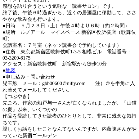
新
感想を語り合うという気軽な「読書サロン」です。
日
終了後、午後６時過ぎから、近くの居酒屋に移動して、ささ
時
やかな飲み会も行います。
:
●日時：５月２３日（土）午後４時より６時（約２時間）
●場所：ルノアール マイスペース 新宿区役所横店（歌舞伎
町）
会議室名：７号室（ネッツ読書会で予約しています）
●住所：東京都新宿区歌舞伎町1-3-5 相模ビル 電話番号：
03-3209-6175
アクセス：新宿歌舞伎町 新宿駅から徒歩10分
●
地図
●申し込み・問い合わせ
児玉勲 メール：gbb00600＠nifty.com 注）＠を半角に入
れ替えてメールしてください。
【つぶやき】
先ごろ、作家の船戸与一さんが亡くなられましたが、『山猫
の夏』以来、いくつかの
作品を愛読してきた読者のひとりとして、非常に残念な気持
ちです。
親しくお話をしたことなんてないんですが、内藤陳さんがや
っていた新宿ゴールデン