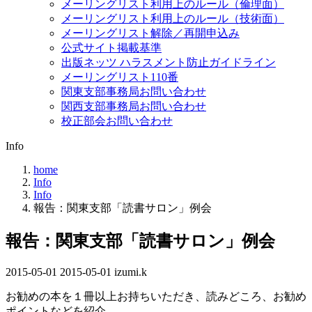
メーリングリスト利用上のルール（倫理面）
メーリングリスト利用上のルール（技術面）
メーリングリスト解除／再開申込み
公式サイト掲載基準
出版ネッツ ハラスメント防止ガイドライン
メーリングリスト110番
関東支部事務局お問い合わせ
関西支部事務局お問い合わせ
校正部会お問い合わせ
Info
home
Info
Info
報告：関東支部「読書サロン」例会
報告：関東支部「読書サロン」例会
2015-05-01
最
2015-05-01
izumi.k
終
お勧めの本を１冊以上お持ちいただき、読みどころ、お勧め
更
ポイントなどを紹介、