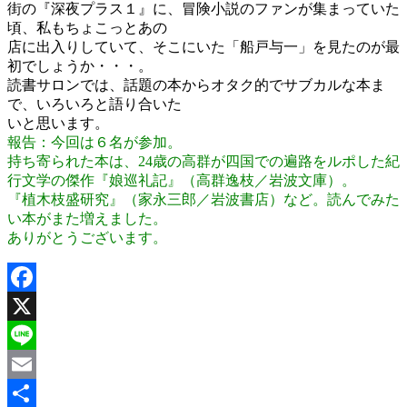
街の『深夜プラス１』に、冒険小説のファンが集まっていた
頃、私もちょこっとあの
店に出入りしていて、そこにいた「船戸与一」を見たのが最
初でしょうか・・・。
読書サロンでは、話題の本からオタク的でサブカルな本ま
で、いろいろと語り合いた
いと思います。
報告：今回は６名が参加。
持ち寄られた本は、24歳の高群が四国での遍路をルポした紀
行文学の傑作『娘巡礼記』（高群逸枝／岩波文庫）。
『植木枝盛研究』（家永三郎／岩波書店）など。読んでみた
い本がまた増えました。
ありがとうございます。
Facebook
X
Line
Email