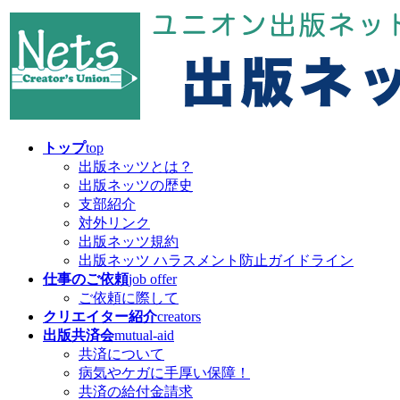
コ
ナ
ン
ビ
テ
ゲ
ン
ー
ツ
シ
へ
ョ
ス
ン
キ
に
トップ
top
ッ
移
出版ネッツとは？
プ
動
出版ネッツの歴史
支部紹介
対外リンク
出版ネッツ規約
出版ネッツ ハラスメント防止ガイドライン
仕事のご依頼
job offer
ご依頼に際して
クリエイター紹介
creators
出版共済会
mutual-aid
共済について
病気やケガに手厚い保障！
共済の給付金請求