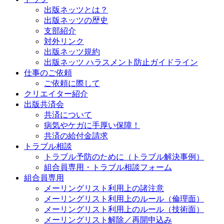
出版ネッツとは？
出版ネッツの歴史
支部紹介
対外リンク
出版ネッツ規約
出版ネッツ ハラスメント防止ガイドライン
仕事のご依頼
ご依頼に際して
クリエイター紹介
出版共済会
共済について
病気やケガに手厚い保障！
共済の給付金請求
トラブル相談
トラブル予防のために（トラブル解決事例）
組合員専用・トラブル相談フォーム
組合員専用
メーリングリスト利用上の諸注意
メーリングリスト利用上のルール（倫理面）
メーリングリスト利用上のルール（技術面）
メーリングリスト解除／再開申込み