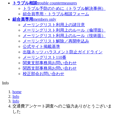
トラブル相談
trouble countermeasures
トラブル予防のために（トラブル解決事例）
組合員専用・トラブル相談フォーム
組合員専用
members only
メーリングリスト利用上の諸注意
メーリングリスト利用上のルール（倫理面）
メーリングリスト利用上のルール（技術面）
メーリングリスト解除／再開申込み
公式サイト掲載基準
出版ネッツ ハラスメント防止ガイドライン
メーリングリスト110番
関東支部事務局お問い合わせ
関西支部事務局お問い合わせ
校正部会お問い合わせ
Info
home
Info
Info
交通費アンケート調査へのご協力ありがとうございま
した