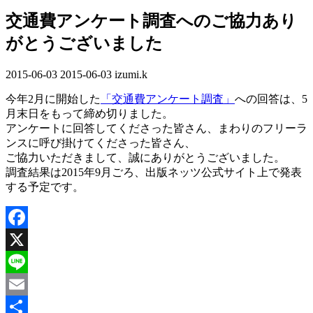
交通費アンケート調査へのご協力あり
がとうございました
2015-06-03
最
2015-06-03
izumi.k
終
今年2月に開始した
「交通費アンケート調査」
への回答は、5
更
月末日をもって締め切りました。
新
アンケートに回答してくださった皆さん、まわりのフリーラ
日
ンスに呼び掛けてくださった皆さん、
時
ご協力いただきまして、誠にありがとうございました。
:
調査結果は2015年9月ごろ、出版ネッツ公式サイト上で発表
する予定です。
Facebook
X
Line
Email