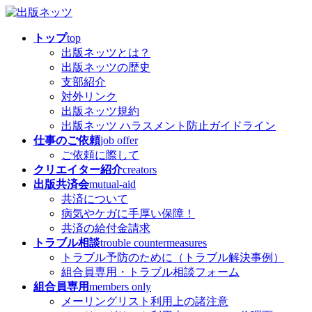
コ
ナ
ン
ビ
トップ
top
テ
ゲ
出版ネッツとは？
ン
ー
出版ネッツの歴史
ツ
シ
支部紹介
へ
ョ
対外リンク
ス
ン
出版ネッツ規約
キ
に
出版ネッツ ハラスメント防止ガイドライン
ッ
移
仕事のご依頼
job offer
プ
動
ご依頼に際して
クリエイター紹介
creators
出版共済会
mutual-aid
共済について
病気やケガに手厚い保障！
共済の給付金請求
トラブル相談
trouble countermeasures
トラブル予防のために（トラブル解決事例）
組合員専用・トラブル相談フォーム
組合員専用
members only
メーリングリスト利用上の諸注意