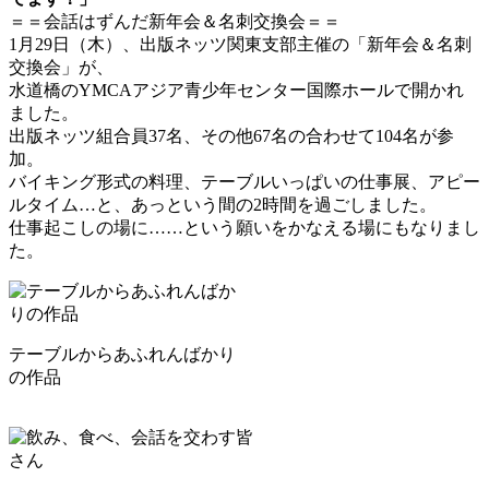
新
＝＝会話はずんだ新年会＆名刺交換会＝＝
日
1月29日（木）、出版ネッツ関東支部主催の「新年会＆名刺
時
交換会」が、
:
水道橋のYMCAアジア青少年センター国際ホールで開かれ
ました。
出版ネッツ組合員37名、その他67名の合わせて104名が参
加。
バイキング形式の料理、テーブルいっぱいの仕事展、アピー
ルタイム…と、あっという間の2時間を過ごしました。
仕事起こしの場に……という願いをかなえる場にもなりまし
た。
テーブルからあふれんばかり
の作品