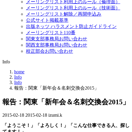
メーリングリスト利用上のルール（倫理面）
メーリングリスト利用上のルール（技術面）
メーリングリスト解除／再開申込み
公式サイト掲載基準
出版ネッツ ハラスメント防止ガイドライン
メーリングリスト110番
関東支部事務局お問い合わせ
関西支部事務局お問い合わせ
校正部会お問い合わせ
Info
home
Info
Info
報告：関東「新年会＆名刺交換会2015」
報告：関東「新年会＆名刺交換会2015」
2015-02-18
最
2015-02-18
izumi.k
終
「ようこそ！」「よろしく！」「こんな仕事できる人、探し
更
てます！」