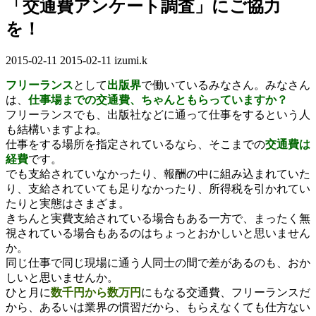
「交通費アンケート調査」にご協力
を！
2015-02-11
最
2015-02-11
izumi.k
終
フリーランス
として
出版界
で働いているみなさん。みなさん
更
は、
仕事場までの交通費、ちゃんともらっていますか？
新
フリーランスでも、出版社などに通って仕事をするという人
日
も結構いますよね。
時
仕事をする場所を指定されているなら、そこまでの
交通費は
:
経費
です。
でも支給されていなかったり、報酬の中に組み込まれていた
り、支給されていても足りなかったり、所得税を引かれてい
たりと実態はさまざま。
きちんと実費支給されている場合もある一方で、まったく無
視されている場合もあるのはちょっとおかしいと思いません
か。
同じ仕事で同じ現場に通う人同士の間で差があるのも、おか
しいと思いませんか。
ひと月に
数千円から数万円
にもなる交通費、フリーランスだ
から、あるいは業界の慣習だから、もらえなくても仕方ない