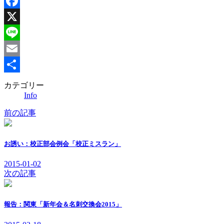
Facebook
X
Line
Email
共
カテゴリー
Info
有
前の記事
お誘い：校正部会例会「校正ミスラン」
2015-01-02
次の記事
報告：関東「新年会＆名刺交換会2015」