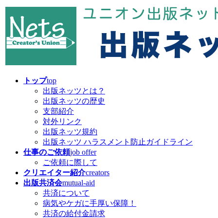
コ
ナ
ン
ビ
テ
ゲ
ン
ー
ツ
シ
へ
ョ
ス
ン
キ
に
トップ
top
ッ
移
出版ネッツとは？
プ
動
出版ネッツの歴史
支部紹介
対外リンク
出版ネッツ規約
出版ネッツ ハラスメント防止ガイドライン
仕事のご依頼
job offer
ご依頼に際して
クリエイター紹介
creators
出版共済会
mutual-aid
共済について
病気やケガに手厚い保障！
共済の給付金請求