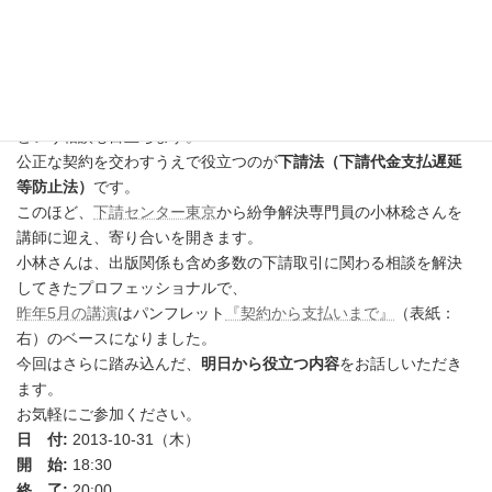
条件も確認しないまま仕事に入ってしまい、できた後で
「こんな
安いとは」
と驚かされる。
そんなことは、以前からありました。
最近は、提示された契約書をよく読まないでサインしたら、
内容
が一方的なもので困った
、
という相談も目立ちます。
公正な契約を交わすうえで役立つのが
下請法（下請代金支払遅延
等防止法）
です。
このほど、
下請センター東京
から紛争解決専門員の小林稔さんを
講師に迎え、寄り合いを開きます。
小林さんは、出版関係も含め多数の下請取引に関わる相談を解決
してきたプロフェッショナルで、
昨年5月の講演
はパンフレット
『契約から支払いまで』
（表紙：
右）のベースになりました。
今回はさらに踏み込んだ、
明日から役立つ内容
をお話しいただき
ます。
お気軽にご参加ください。
日 付:
2013-10-31（木）
開 始:
18:30
終 了:
20:00