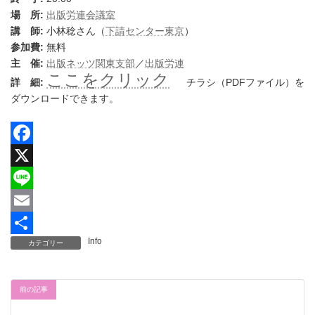
場 所:
出版労連会議室
講 師:
小林稔さん（
下請センター東京
）
参加費:
無料
主 催:
出版ネッツ関東支部
／
出版労連
ここをクリック
詳 細:
チラシ（PDFファイル）を
ダウンロードできます。
F
a
X
c
L
e
i
E
Info
カテゴリー
b
n
m
共
o
e
a
有
o
i
前の記事
k
l