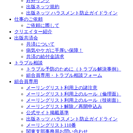
対外リンク
出版ネッツ規約
出版ネッツ ハラスメント防止ガイドライン
仕事のご依頼
ご依頼に際して
クリエイター紹介
出版共済会
共済について
病気やケガに手厚い保障！
共済の給付金請求
トラブル相談
トラブル予防のために（トラブル解決事例）
組合員専用・トラブル相談フォーム
組合員専用
メーリングリスト利用上の諸注意
メーリングリスト利用上のルール（倫理面）
メーリングリスト利用上のルール（技術面）
メーリングリスト解除／再開申込み
公式サイト掲載基準
出版ネッツ ハラスメント防止ガイドライン
メーリングリスト110番
関東支部事務局お問い合わせ