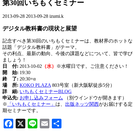
第30回いちもくセミナー
2013-09-28
最
2013-09-28
izumi.k
終
デジタル教科書の現状と展望
更
新
記念すべき第30回のいちもくセミナーは、教材界のホットな
日
話題「デジタル教科書」がテーマ。
時
その利点、最新の動向、今後の課題などについて、皆で学び
:
ましょう！
日 付:
2013-10-02
（水）
※水曜日です。ご注意ください！
開 始:
19:30
終 了:
20:30+α
場 所:
KOKO PLAZA
803号室（新大阪駅徒歩5分）
詳 細:
いちもくセミナーBLOG
申込先:
お申し込みフォーム
（別ウインドウが開きます）
※
「いちもくセミナー」
は、
出版ネッツ関西
がお届けする定
期セミナーです。
Facebook
X
Line
Email
共
有