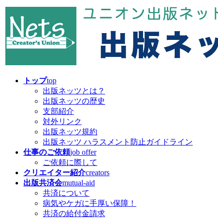
コ
ナ
ン
ビ
テ
ゲ
ン
ー
ツ
シ
へ
ョ
ス
ン
キ
に
トップ
top
ッ
移
出版ネッツとは？
プ
動
出版ネッツの歴史
支部紹介
対外リンク
出版ネッツ規約
出版ネッツ ハラスメント防止ガイドライン
仕事のご依頼
job offer
ご依頼に際して
クリエイター紹介
creators
出版共済会
mutual-aid
共済について
病気やケガに手厚い保障！
共済の給付金請求