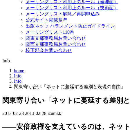
メーリングリスト利用上のルール（倫理面）
メーリングリスト利用上のルール（技術面）
メーリングリスト解除／再開申込み
公式サイト掲載基準
出版ネッツ ハラスメント防止ガイドライン
メーリングリスト110番
関東支部事務局お問い合わせ
関西支部事務局お問い合わせ
校正部会お問い合わせ
Info
home
Info
Info
関東寄り合い「ネットに蔓延する差別と表現の自由」
関東寄り合い「ネットに蔓延する差別と
2013-02-28
最
2013-02-28
izumi.k
終
――安倍政権を支えているのは、ネッ
更