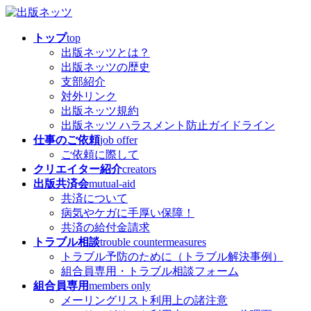
コ
ナ
ン
ビ
トップ
top
テ
ゲ
出版ネッツとは？
ン
ー
出版ネッツの歴史
ツ
シ
支部紹介
へ
ョ
対外リンク
ス
ン
出版ネッツ規約
キ
に
出版ネッツ ハラスメント防止ガイドライン
ッ
移
仕事のご依頼
job offer
プ
動
ご依頼に際して
クリエイター紹介
creators
出版共済会
mutual-aid
共済について
病気やケガに手厚い保障！
共済の給付金請求
トラブル相談
trouble countermeasures
トラブル予防のために（トラブル解決事例）
組合員専用・トラブル相談フォーム
組合員専用
members only
メーリングリスト利用上の諸注意