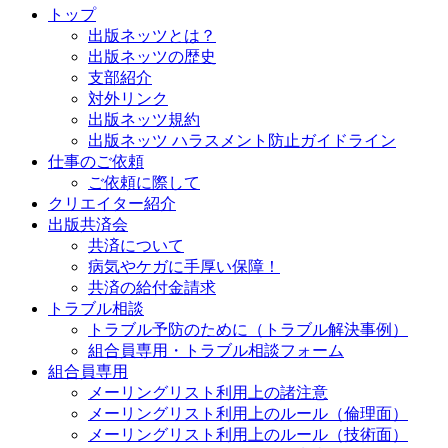
トップ
出版ネッツとは？
出版ネッツの歴史
支部紹介
対外リンク
出版ネッツ規約
出版ネッツ ハラスメント防止ガイドライン
仕事のご依頼
ご依頼に際して
クリエイター紹介
出版共済会
共済について
病気やケガに手厚い保障！
共済の給付金請求
トラブル相談
トラブル予防のために（トラブル解決事例）
組合員専用・トラブル相談フォーム
組合員専用
メーリングリスト利用上の諸注意
メーリングリスト利用上のルール（倫理面）
メーリングリスト利用上のルール（技術面）