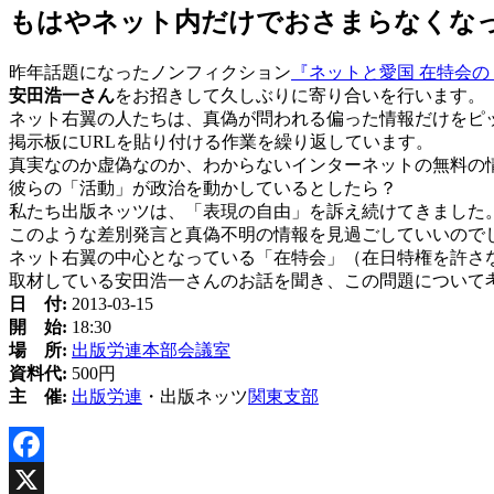
新
もはやネット内だけでおさまらなくな
日
時
昨年話題になったノンフィクション
『ネットと愛国 在特会
:
安田浩一さん
をお招きして久しぶりに寄り合いを行います。
ネット右翼の人たちは、真偽が問われる偏った情報だけをピ
掲示板にURLを貼り付ける作業を繰り返しています。
真実なのか虚偽なのか、わからないインターネットの無料の
彼らの「活動」が政治を動かしているとしたら？
私たち出版ネッツは、「表現の自由」を訴え続けてきました
このような差別発言と真偽不明の情報を見過ごしていいので
ネット右翼の中心となっている「在特会」（在日特権を許さ
取材している安田浩一さんのお話を聞き、この問題について
日 付:
2013-03-15
開 始:
18:30
場 所:
出版労連本部会議室
資料代:
500円
主 催:
出版労連
・出版ネッツ
関東支部
Facebook