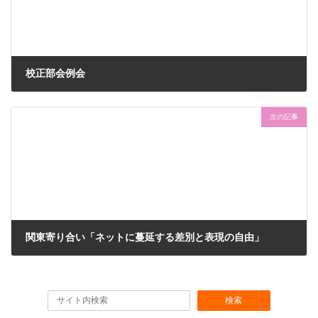
o
k
校正部会例会
2013-01-30
次の記事
関東寄り合い「ネットに蔓延する差別と表現の自由」
2013-02-28
検索