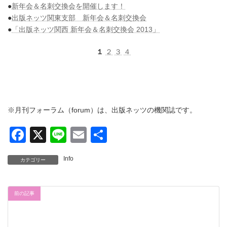
●
新年会＆名刺交換会を開催します！
●
出版ネッツ関東支部 新年会＆名刺交換会
●
「出版ネッツ関西 新年会＆名刺交換会 2013」
１
２
３
４
※月刊フォーラム（forum）は、出版ネッツの機関誌です。
F
X
Li
E
共
a
n
m
有
Info
カテゴリー
c
e
ail
e
前の記事
b
o