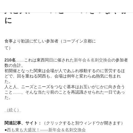
人と人、ニーズとニーズをつなぐ場
に
食事より歓談に忙しい参加者（コープイン京都に
て）
210名
……これは東西同日に催された
新年会＆名刺交換会
の参加者
数の合計。
初開催となった関東は会場が人であふれ移動するのに苦労するほ
どで、回を重ねる関西も、会場は例年と変わらぬ熱気に包まれ
た。
人と人、ニーズとニーズをつなぐ基本はお互いがじかに向き合う
こと……、そんな当たり前のことを再認識させられた一日であっ
た。
（続く）
関連記事、サイト：
（クリックすると別ウィンドウが開きます）
●
西も東も大盛況！――新年会＆名刺交換会