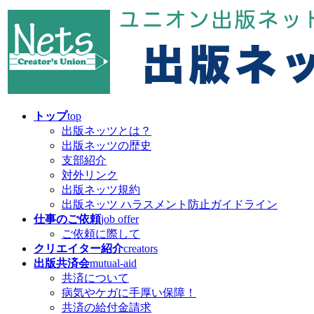
コ
ナ
ン
ビ
テ
ゲ
ン
ー
ツ
シ
へ
ョ
ス
ン
キ
に
トップ
top
ッ
移
出版ネッツとは？
プ
動
出版ネッツの歴史
支部紹介
対外リンク
出版ネッツ規約
出版ネッツ ハラスメント防止ガイドライン
仕事のご依頼
job offer
ご依頼に際して
クリエイター紹介
creators
出版共済会
mutual-aid
共済について
病気やケガに手厚い保障！
共済の給付金請求