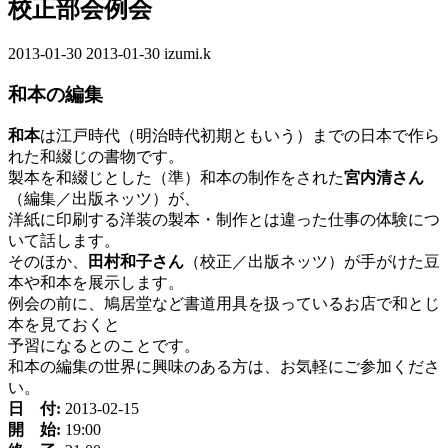
校正部会例会
2013-01-30
最
2013-01-30
izumi.k
終
和本の編集
更
新
和本
は江戸時代（明治時代初期ともいう）までの日本で作ら
日
れた和綴じの書物です。
時
製本を和綴じとした（準）和本の制作をされた
宮内清さん
:
（編集／出版ネッツ）が、
洋紙に印刷する洋装の製本・制作とは違った仕事の体験につ
いて話します。
そのほか、
田村和子さん
（校正／出版ネッツ）が手がけた豆
本や和本を展示します。
例会の前に、鳩居堂など書道用具を扱っているお店で和とじ
本を見ておくと
予習になるとのことです。
和本の編集の世界に興味のある方は、お気軽にご参加くださ
い。
日 付:
2013-02-15
開 始:
19:00