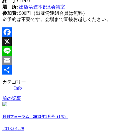
終 了:
21:00
場 所:
出版労連本部A会議室
参加費:
500円（出版労連組合員は無料）
※予約は不要です。会場まで直接お越しください。
Facebook
X
Line
Email
共
カテゴリー
Info
有
前の記事
月刊フォーラム 2013年1月号（1/3）
2013-01-28