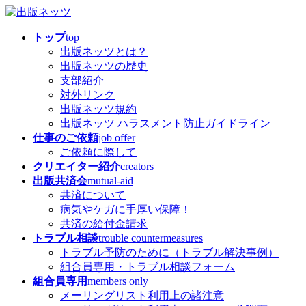
コ
ナ
ン
ビ
トップ
top
テ
ゲ
出版ネッツとは？
ン
ー
出版ネッツの歴史
ツ
シ
支部紹介
へ
ョ
対外リンク
ス
ン
出版ネッツ規約
キ
に
出版ネッツ ハラスメント防止ガイドライン
ッ
移
仕事のご依頼
job offer
プ
動
ご依頼に際して
クリエイター紹介
creators
出版共済会
mutual-aid
共済について
病気やケガに手厚い保障！
共済の給付金請求
トラブル相談
trouble countermeasures
トラブル予防のために（トラブル解決事例）
組合員専用・トラブル相談フォーム
組合員専用
members only
メーリングリスト利用上の諸注意