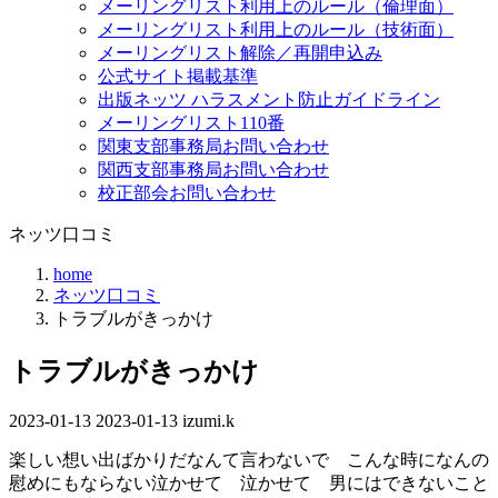
メーリングリスト利用上のルール（倫理面）
メーリングリスト利用上のルール（技術面）
メーリングリスト解除／再開申込み
公式サイト掲載基準
出版ネッツ ハラスメント防止ガイドライン
メーリングリスト110番
関東支部事務局お問い合わせ
関西支部事務局お問い合わせ
校正部会お問い合わせ
ネッツ口コミ
home
ネッツ口コミ
トラブルがきっかけ
トラブルがきっかけ
2023-01-13
最
2023-01-13
izumi.k
終
楽しい想い出ばかりだなんて言わないで こんな時になんの
更
慰めにもならない泣かせて 泣かせて 男にはできないこと
新