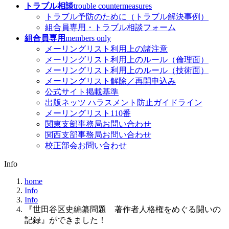
トラブル相談
trouble countermeasures
トラブル予防のために（トラブル解決事例）
組合員専用・トラブル相談フォーム
組合員専用
members only
メーリングリスト利用上の諸注意
メーリングリスト利用上のルール（倫理面）
メーリングリスト利用上のルール（技術面）
メーリングリスト解除／再開申込み
公式サイト掲載基準
出版ネッツ ハラスメント防止ガイドライン
メーリングリスト110番
関東支部事務局お問い合わせ
関西支部事務局お問い合わせ
校正部会お問い合わせ
Info
home
Info
Info
『世田谷区史編纂問題 著作者人格権をめぐる闘いの
記録』ができました！