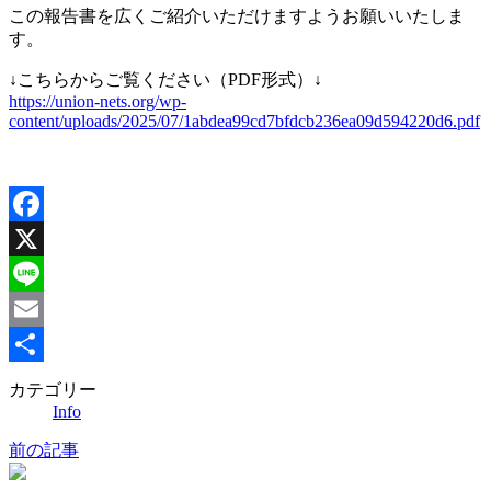
この報告書を広くご紹介いただけますようお願いいたしま
す。
↓こちらからご覧ください（PDF形式）↓
https://union-nets.org/wp-
content/uploads/2025/07/1abdea99cd7bfdcb236ea09d594220d6.pdf
Facebook
X
Line
Email
共
カテゴリー
Info
有
前の記事