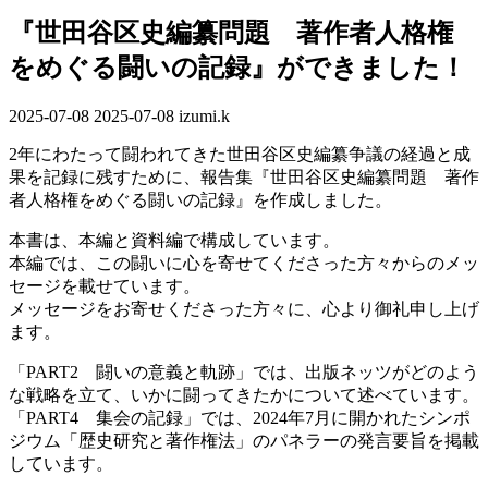
『世田谷区史編纂問題 著作者人格権
をめぐる闘いの記録』ができました！
2025-07-08
最
2025-07-08
izumi.k
終
2年にわたって闘われてきた世田谷区史編纂争議の経過と成
更
果を記録に残すために、報告集『世田谷区史編纂問題 著作
新
者人格権をめぐる闘いの記録』を作成しました。
日
時
本書は、本編と資料編で構成しています。
:
本編では、この闘いに心を寄せてくださった方々からのメッ
セージを載せています。
メッセージをお寄せくださった方々に、心より御礼申し上げ
ます。
「PART2 闘いの意義と軌跡」では、出版ネッツがどのよう
な戦略を立て、いかに闘ってきたかについて述べています。
「PART4 集会の記録」では、2024年7月に開かれたシンポ
ジウム「歴史研究と著作権法」のパネラーの発言要旨を掲載
しています。