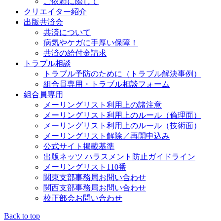
ご依頼に際して
クリエイター紹介
出版共済会
共済について
病気やケガに手厚い保障！
共済の給付金請求
トラブル相談
トラブル予防のために（トラブル解決事例）
組合員専用・トラブル相談フォーム
組合員専用
メーリングリスト利用上の諸注意
メーリングリスト利用上のルール（倫理面）
メーリングリスト利用上のルール（技術面）
メーリングリスト解除／再開申込み
公式サイト掲載基準
出版ネッツ ハラスメント防止ガイドライン
メーリングリスト110番
関東支部事務局お問い合わせ
関西支部事務局お問い合わせ
校正部会お問い合わせ
Back to top