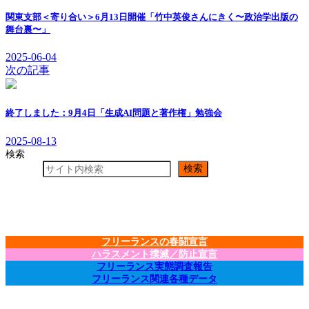
関東支部＜寄り合い＞6月13日開催「竹中英俊さんにきく〜政治学出版の
舞台裏〜」
2025-06-04
次の記事
終了しました：9月4日「生成AI問題と著作権」勉強会
2025-08-13
検索
検索
フリーランスの春闘宣言
ハラスメント撲滅／防止宣言
フリーランス実態調査報告
フリーランス関連各種データ