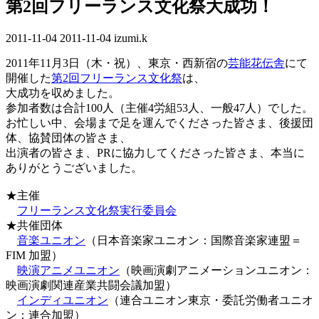
第2回フリーランス文化祭大成功！
2011-11-04
最
2011-11-04
izumi.k
終
2011年11月3日（木・祝）、東京・西新宿の
芸能花伝舎
にて
更
開催した
第2回フリーランス文化祭
は、
新
大成功を収めました。
日
参加者数は合計100人（主催4労組53人、一般47人）でした。
時
お忙しい中、会場まで足を運んでくださった皆さま、後援団
:
体、協賛団体の皆さま、
出演者の皆さま、PRに協力してくださった皆さま、本当に
ありがとうございました。
★主催
フリーランス文化祭実行委員会
★共催団体
音楽ユニオン
（日本音楽家ユニオン：国際音楽家連盟＝
FIM 加盟）
映演アニメユニオン
（映画演劇アニメーションユニオン：
映画演劇関連産業共闘会議加盟）
インディユニオン
（連合ユニオン東京・委託労働者ユニオ
ン：連合加盟）