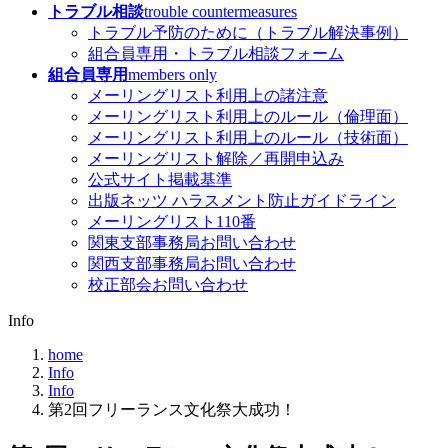
トラブル相談
trouble countermeasures
トラブル予防のために（トラブル解決事例）
組合員専用・トラブル相談フォーム
組合員専用
members only
メーリングリスト利用上の諸注意
メーリングリスト利用上のルール（倫理面）
メーリングリスト利用上のルール（技術面）
メーリングリスト解除／再開申込み
公式サイト掲載基準
出版ネッツ ハラスメント防止ガイドライン
メーリングリスト110番
関東支部事務局お問い合わせ
関西支部事務局お問い合わせ
校正部会お問い合わせ
Info
home
Info
Info
第2回フリーランス文化祭大成功！