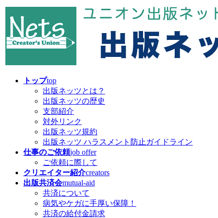
コ
ナ
ン
ビ
テ
ゲ
ン
ー
ツ
シ
へ
ョ
ス
ン
キ
に
トップ
top
ッ
移
出版ネッツとは？
プ
動
出版ネッツの歴史
支部紹介
対外リンク
出版ネッツ規約
出版ネッツ ハラスメント防止ガイドライン
仕事のご依頼
job offer
ご依頼に際して
クリエイター紹介
creators
出版共済会
mutual-aid
共済について
病気やケガに手厚い保障！
共済の給付金請求