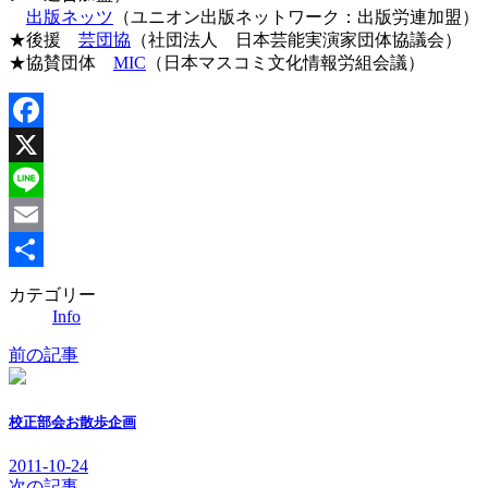
出版ネッツ
（ユニオン出版ネットワーク：出版労連加盟）
★後援
芸団協
（社団法人 日本芸能実演家団体協議会）
★協賛団体
MIC
（日本マスコミ文化情報労組会議）
Facebook
X
Line
Email
共
カテゴリー
Info
有
前の記事
校正部会お散歩企画
2011-10-24
次の記事