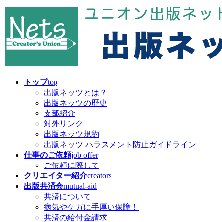
コ
ナ
ン
ビ
テ
ゲ
ン
ー
ツ
シ
へ
ョ
ス
ン
キ
に
トップ
top
ッ
移
出版ネッツとは？
プ
動
出版ネッツの歴史
支部紹介
対外リンク
出版ネッツ規約
出版ネッツ ハラスメント防止ガイドライン
仕事のご依頼
job offer
ご依頼に際して
クリエイター紹介
creators
出版共済会
mutual-aid
共済について
病気やケガに手厚い保障！
共済の給付金請求