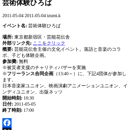
芸術体験ひろば
2011-05-04
最
2011-05-04
izumi.k
終
イベント名:
芸術体験ひろば
更
新
場所:
東京都新宿区・芸能花伝舎
日
外部リンク先:
ここをクリック
時
概要:
芸能花伝舎主催の文化イベント。落語と音楽のコラ
:
ボ、子ども体験企画。
参加費:
無料
※被災者支援のチャリティバザーを実施
※
フリーランス合同企画
（13:40～）に、下記4団体が参加し
ます。
日本音楽家ユニオン、映画演劇アニメーションユニオン、イ
ンディユニオン、出版ネッツ
開始時刻:
10:30
日付:
2011-05-05
終了時刻:
17:00