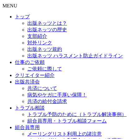
MENU
トップ
出版ネッツとは？
出版ネッツの歴史
支部紹介
対外リンク
出版ネッツ規約
出版ネッツ ハラスメント防止ガイドライン
仕事のご依頼
ご依頼に際して
クリエイター紹介
出版共済会
共済について
病気やケガに手厚い保障！
共済の給付金請求
トラブル相談
トラブル予防のために（トラブル解決事例）
組合員専用・トラブル相談フォーム
組合員専用
メーリングリスト利用上の諸注意