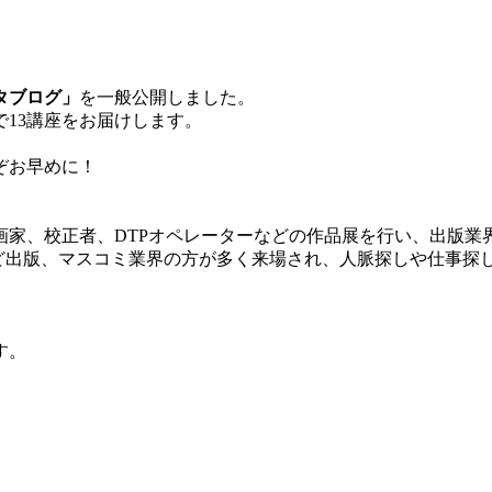
タブログ」
を一般公開しました。
で13講座をお届けします。
ぞお早めに！
画家、校正者、DTPオペレーターなどの作品展を行い、出版業
など出版、マスコミ業界の方が多く来場され、人脈探しや仕事探
す。