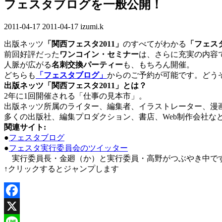
フェスタブログを一般公開！
2011-04-17
最
2011-04-17
izumi.k
終
出版ネッツ
「関西フェスタ2011」
のすべてがわかる
「フェス
更
前回好評だった
ワンコイン・セミナー
は、さらに充実の内容
新
人脈が広がる
名刺交換パーティー
も、もちろん開催。
日
どちらも
「フェスタブログ」
からのご予約が可能です。どう
時
出版ネッツ「関西フェスタ2011」とは？
:
2年に1回開催される「仕事の見本市」。
出版ネッツ所属のライター、編集者、イラストレーター、漫
多くの出版社、編集プロダクション、書店、Web制作会社
関連サイト:
●
フェスタブログ
●
フェスタ実行委員会のツイッター
実行委員長・金廻（か）と実行委員・高野がつぶやき中で
↑クリックするとジャンプします
Facebook
X