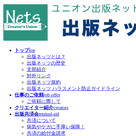
コ
ナ
ン
ビ
テ
ゲ
ン
ー
ツ
シ
へ
ョ
ス
ン
キ
に
トップ
top
ッ
移
出版ネッツとは？
プ
動
出版ネッツの歴史
支部紹介
対外リンク
出版ネッツ規約
出版ネッツ ハラスメント防止ガイドライン
仕事のご依頼
job offer
ご依頼に際して
クリエイター紹介
creators
出版共済会
mutual-aid
共済について
病気やケガに手厚い保障！
共済の給付金請求