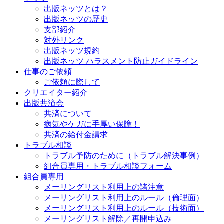
出版ネッツとは？
出版ネッツの歴史
支部紹介
対外リンク
出版ネッツ規約
出版ネッツ ハラスメント防止ガイドライン
仕事のご依頼
ご依頼に際して
クリエイター紹介
出版共済会
共済について
病気やケガに手厚い保障！
共済の給付金請求
トラブル相談
トラブル予防のために（トラブル解決事例）
組合員専用・トラブル相談フォーム
組合員専用
メーリングリスト利用上の諸注意
メーリングリスト利用上のルール（倫理面）
メーリングリスト利用上のルール（技術面）
メーリングリスト解除／再開申込み