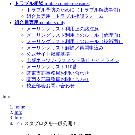
トラブル相談
trouble countermeasures
トラブル予防のために（トラブル解決事例）
組合員専用・トラブル相談フォーム
組合員専用
members only
メーリングリスト利用上の諸注意
メーリングリスト利用上のルール（倫理面）
メーリングリスト利用上のルール（技術面）
メーリングリスト解除／再開申込み
公式サイト掲載基準
出版ネッツ ハラスメント防止ガイドライン
メーリングリスト110番
関東支部事務局お問い合わせ
関西支部事務局お問い合わせ
校正部会お問い合わせ
Info
home
Info
Info
フェスタブログを一般公開！