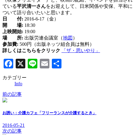
ている
平沢清一さん
をお迎えして、日米関係や安保、平和に
ついて語り合いたいと思います。
日 付:
2016-6-17（金）
開 場:
18:30
上映開始:
19:00
場 所:
出版労連会議室（
地図
）
参加費:
500円（出版ネッツ組合員は無料）
詳しくはこちらをクリック
「ザ・思いやり」
Facebook
X
Line
Email
共
有
カテゴリー
Info
前の記事
お誘い：介護カフェ「フリーランスが介護するとき」
2016-05-21
次の記事