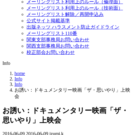
メーリングリスト利用上のルール（倫理面）
メーリングリスト利用上のルール（技術面）
メーリングリスト解除／再開申込み
公式サイト掲載基準
出版ネッツ ハラスメント防止ガイドライン
メーリングリスト110番
関東支部事務局お問い合わせ
関西支部事務局お問い合わせ
校正部会お問い合わせ
Info
home
Info
Info
お誘い：ドキュメンタリー映画「ザ・思いやり」上映
会
お誘い：ドキュメンタリー映画「ザ・
思いやり」上映会
2016-06-09
最
2016-06-09
izumi.k