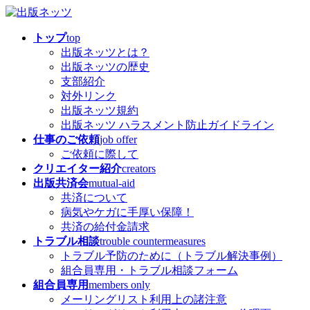
コ
ナ
ン
ビ
トップ
top
テ
ゲ
出版ネッツとは？
ン
ー
出版ネッツの歴史
ツ
シ
支部紹介
へ
ョ
対外リンク
ス
ン
出版ネッツ規約
キ
に
出版ネッツ ハラスメント防止ガイドライン
ッ
移
仕事のご依頼
job offer
プ
動
ご依頼に際して
クリエイター紹介
creators
出版共済会
mutual-aid
共済について
病気やケガに手厚い保障！
共済の給付金請求
トラブル相談
trouble countermeasures
トラブル予防のために（トラブル解決事例）
組合員専用・トラブル相談フォーム
組合員専用
members only
メーリングリスト利用上の諸注意