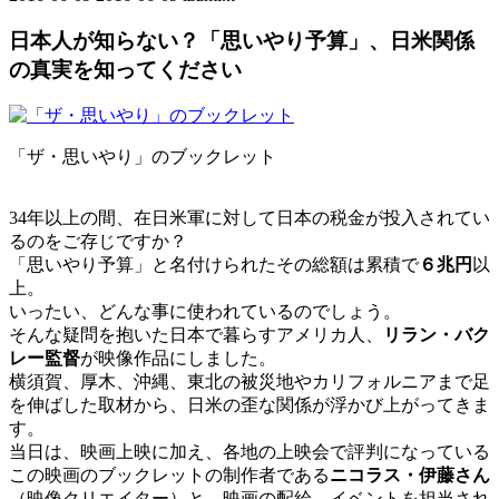
終
日本人が知らない？「思いやり予算」、日米関係
更
新
の真実を知ってください
日
時
:
「ザ・思いやり」のブックレット
34年以上の間、在日米軍に対して日本の税金が投入されてい
るのをご存じですか？
「思いやり予算」と名付けられたその総額は累積で
６兆円
以
上。
いったい、どんな事に使われているのでしょう。
そんな疑問を抱いた日本で暮らすアメリカ人、
リラン・バク
レー監督
が映像作品にしました。
横須賀、厚木、沖縄、東北の被災地やカリフォルニアまで足
を伸ばした取材から、日米の歪な関係が浮かび上がってきま
す。
当日は、映画上映に加え、各地の上映会で評判になっている
この映画のブックレットの制作者である
ニコラス・伊藤さん
（映像クリエイター）と、映画の配給、イベントを担当され