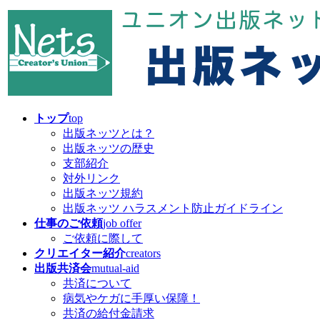
コ
ナ
ン
ビ
テ
ゲ
ン
ー
ツ
シ
へ
ョ
ス
ン
キ
に
トップ
top
ッ
移
出版ネッツとは？
プ
動
出版ネッツの歴史
支部紹介
対外リンク
出版ネッツ規約
出版ネッツ ハラスメント防止ガイドライン
仕事のご依頼
job offer
ご依頼に際して
クリエイター紹介
creators
出版共済会
mutual-aid
共済について
病気やケガに手厚い保障！
共済の給付金請求