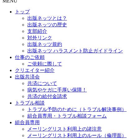
MENU
トップ
出版ネッツとは？
出版ネッツの歴史
支部紹介
対外リンク
出版ネッツ規約
出版ネッツ ハラスメント防止ガイドライン
仕事のご依頼
ご依頼に際して
クリエイター紹介
出版共済会
共済について
病気やケガに手厚い保障！
共済の給付金請求
トラブル相談
トラブル予防のために（トラブル解決事例）
組合員専用・トラブル相談フォーム
組合員専用
メーリングリスト利用上の諸注意
メーリングリスト利用上のルール（倫理面）