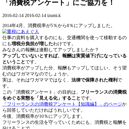
「消費税アンケート」にご協力を！
2016-02-14
最
2016-02-14
izumi.k
終
2014年4月、消費税率が5％から8％にアップしました。
更
新
仕事の資料を購入するのにも、交通機関を使って移動するの
日
にも
増税分負担が増した
わけです。
時
みなさんの報酬は連動してアップしましたか？
:
アップしていないとすれば、報酬は実質値下げになっている
ということ
です。
消費税率がアップした分、報酬もアップしてほしい、そう望
むのはワガママなのでしょうか。
実は、それはワガママではなく、
法律で保障された権利
で
す。
この「消費税アンケート」の目的は、
フリーランスの消費税
をめぐる実態を「見える化」すること
です。
「フリーランスの消費税アンケート【知識編】」のページ
か
ら回答していただければうれしいです。
今後、消費税率が10％にアップします。
フリーランスの生活を守っていくためにも、消費税と報酬を
分けることで