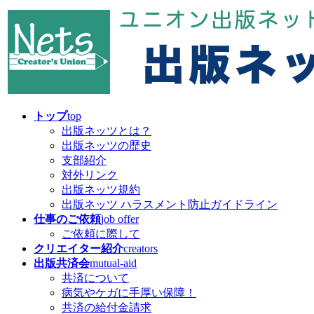
コ
ナ
ン
ビ
テ
ゲ
ン
ー
ツ
シ
へ
ョ
ス
ン
キ
に
トップ
top
ッ
移
出版ネッツとは？
プ
動
出版ネッツの歴史
支部紹介
対外リンク
出版ネッツ規約
出版ネッツ ハラスメント防止ガイドライン
仕事のご依頼
job offer
ご依頼に際して
クリエイター紹介
creators
出版共済会
mutual-aid
共済について
病気やケガに手厚い保障！
共済の給付金請求