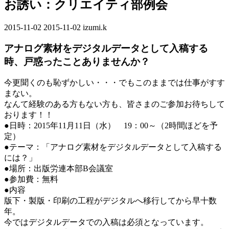
お誘い：クリエイティ部例会
2015-11-02
最
2015-11-02
izumi.k
終
アナログ素材をデジタルデータとして入稿する
更
新
時、戸惑ったことありませんか？
日
時
今更聞くのも恥ずかしい・・・でもこのままでは仕事がすす
:
まない。
なんて経験のある方もない方も、皆さまのご参加お待ちして
おります！！
●日時：2015年11月11日（水） 19：00～（2時間ほどを予
定）
●テーマ：「アナログ素材をデジタルデータとして入稿する
には？」
●場所：出版労連本部B会議室
●参加費：無料
●内容
版下・製版・印刷の工程がデジタルへ移行してから早十数
年。
今ではデジタルデータでの入稿は必須となっています。