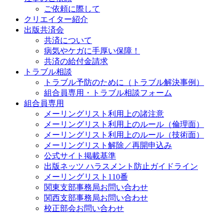
ご依頼に際して
クリエイター紹介
出版共済会
共済について
病気やケガに手厚い保障！
共済の給付金請求
トラブル相談
トラブル予防のために（トラブル解決事例）
組合員専用・トラブル相談フォーム
組合員専用
メーリングリスト利用上の諸注意
メーリングリスト利用上のルール（倫理面）
メーリングリスト利用上のルール（技術面）
メーリングリスト解除／再開申込み
公式サイト掲載基準
出版ネッツ ハラスメント防止ガイドライン
メーリングリスト110番
関東支部事務局お問い合わせ
関西支部事務局お問い合わせ
校正部会お問い合わせ