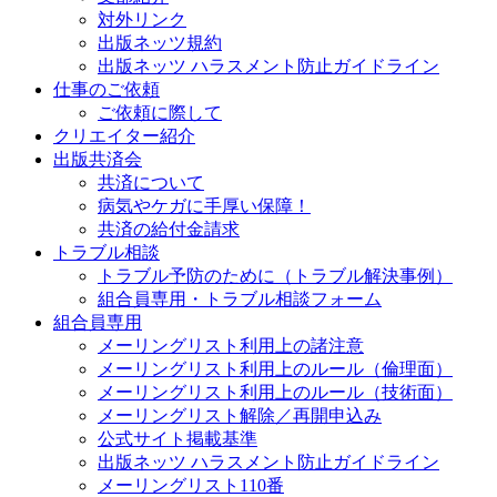
対外リンク
出版ネッツ規約
出版ネッツ ハラスメント防止ガイドライン
仕事のご依頼
ご依頼に際して
クリエイター紹介
出版共済会
共済について
病気やケガに手厚い保障！
共済の給付金請求
トラブル相談
トラブル予防のために（トラブル解決事例）
組合員専用・トラブル相談フォーム
組合員専用
メーリングリスト利用上の諸注意
メーリングリスト利用上のルール（倫理面）
メーリングリスト利用上のルール（技術面）
メーリングリスト解除／再開申込み
公式サイト掲載基準
出版ネッツ ハラスメント防止ガイドライン
メーリングリスト110番