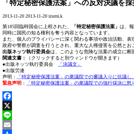
「特定秘密保護法案」への反対決議を採
2013-11-20
最
2013-11-20
izumi.k
終
第185回臨時国会に上程された、
「特定秘密保護法案」
は、報
更
同時に国民の知る権利を奪う内容となっています。
新
また、個人のプライバシーに深く関わる事項や政治活動、表
日
政府や警察が調査を行うとされ、重大な人権侵害を公然とお
時
出版ネッツ執行委員会
は、このような危険な法案の成立に断
:
関連文書：
（クリックすると別ウィンドウが開きます）
●出版ネッツ執行委員会
「決議文」
●出版労連
声明：
「特定秘密保護法案」の衆議院での審議入りに抗議し
緊急声明
：
「特定秘密保護法案」の衆議院での強行採決に怒
Facebook
X
Line