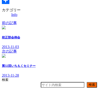
Email
共
カテゴリー
Info
有
前の記事
校正部会例会
2013-11-03
次の記事
第32回いちもくセミナー
2013-11-28
検索
検索