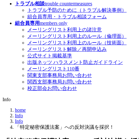
トラブル相談
trouble countermeasures
トラブル予防のために（トラブル解決事例）
組合員専用・トラブル相談フォーム
組合員専用
members only
メーリングリスト利用上の諸注意
メーリングリスト利用上のルール（倫理面）
メーリングリスト利用上のルール（技術面）
メーリングリスト解除／再開申込み
公式サイト掲載基準
出版ネッツ ハラスメント防止ガイドライン
メーリングリスト110番
関東支部事務局お問い合わせ
関西支部事務局お問い合わせ
校正部会お問い合わせ
Info
home
Info
Info
「特定秘密保護法案」への反対決議を採択！