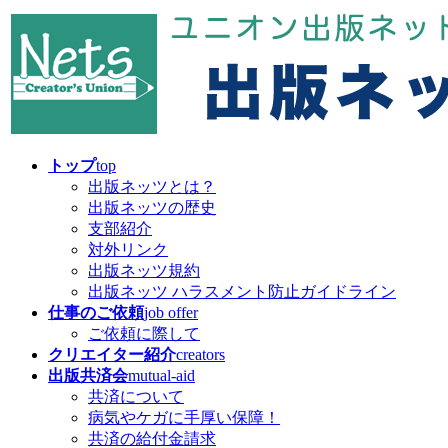
コ
ナ
ン
ビ
テ
ゲ
ン
ー
ツ
シ
へ
ョ
ス
ン
キ
に
トップ
top
ッ
移
出版ネッツとは？
プ
動
出版ネッツの歴史
支部紹介
対外リンク
出版ネッツ規約
出版ネッツ ハラスメント防止ガイドライン
仕事のご依頼
job offer
ご依頼に際して
クリエイター紹介
creators
出版共済会
mutual-aid
共済について
病気やケガに手厚い保障！
共済の給付金請求