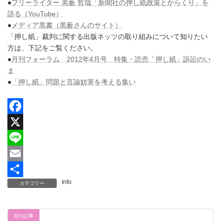
●
フリーライター 黒薮 哲哉「新聞社の押し紙政策とからくり」を
語る（YouTube）
●
メディア黒書（黒薮さんのサイト）
「押し紙」裁判に関する出版ネッツの取り組みについて知りたい
方は、下記をご覧ください。
●
月刊フォーラム 2012年4月号 特集・読売「押し紙」訴訟のい
ま
●
「押し紙」問題と言論妨害を考える集い
F
a
X
c
L
e
i
E
Info
カテゴリー
b
n
m
共
o
e
a
有
o
i
前の記事