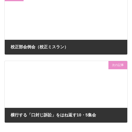
k
l
校正部会例会（校正ミスラン）
2012-08-31
次の記事
横行する「口封じ訴訟」をはね返す10・5集会
2012-09-21