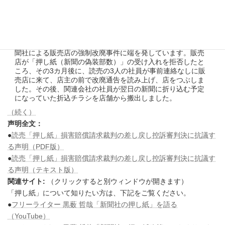
社と社員3人が黒薮哲哉氏（出版フリーランスのユニオンであ
日
る出版ネッツの組合員）に対して起こした名誉毀損裁判で、
時
:
110万円の支払いを命じる判決を下しました。わたしたち出版
労連は、この不当判決に対して抗議の意思を表明します。
この裁判は、2008年3月に福岡県久留米市で起こった読売新
聞社による販売店の強制改廃事件に端を発しています。販売
店が「押し紙（新聞の偽装部数）」の受け入れを拒否したと
ころ、その3カ月後に、読売の3人の社員が事前連絡なしに販
売店に来て、店主の前で改廃通告を読み上げ、店をつぶしま
した。その後、関連会社の社員が翌日の新聞に折り込む予定
になっていた折込チラシを店舗から搬出しました。
（続く）
声明全文：
●
読売「押し紙」損害賠償請求裁判の差し戻し控訴審判決に抗議す
る声明（PDF版）
●
読売「押し紙」損害賠償請求裁判の差し戻し控訴審判決に抗議す
る声明（テキスト版）
関連サイト:
（クリックすると別ウィンドウが開きます）
「押し紙」について知りたい方は、下記をご覧ください。
●
フリーライター 黒薮 哲哉「新聞社の押し紙」を語る
（YouTube）