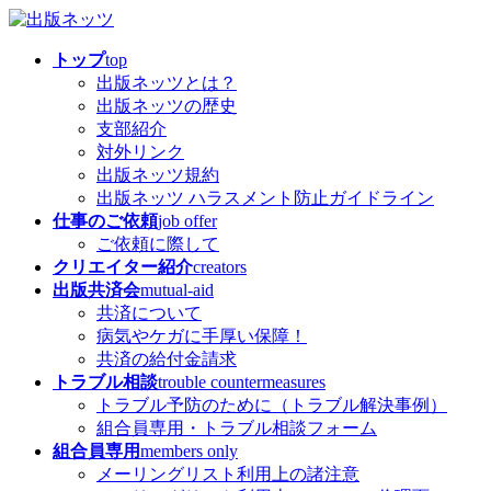
コ
ナ
ン
ビ
トップ
top
テ
ゲ
出版ネッツとは？
ン
ー
出版ネッツの歴史
ツ
シ
支部紹介
へ
ョ
対外リンク
ス
ン
出版ネッツ規約
キ
に
出版ネッツ ハラスメント防止ガイドライン
ッ
移
仕事のご依頼
job offer
プ
動
ご依頼に際して
クリエイター紹介
creators
出版共済会
mutual-aid
共済について
病気やケガに手厚い保障！
共済の給付金請求
トラブル相談
trouble countermeasures
トラブル予防のために（トラブル解決事例）
組合員専用・トラブル相談フォーム
組合員専用
members only
メーリングリスト利用上の諸注意