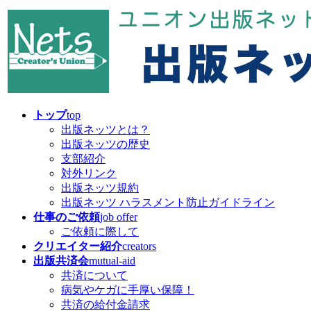
コ
ナ
ン
ビ
テ
ゲ
ン
ー
ツ
シ
へ
ョ
ス
ン
キ
に
トップ
top
ッ
移
出版ネッツとは？
プ
動
出版ネッツの歴史
支部紹介
対外リンク
出版ネッツ規約
出版ネッツ ハラスメント防止ガイドライン
仕事のご依頼
job offer
ご依頼に際して
クリエイター紹介
creators
出版共済会
mutual-aid
共済について
病気やケガに手厚い保障！
共済の給付金請求