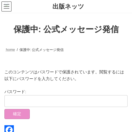
コ
ナ
ン
ビ
テ
ゲ
ン
ー
ツ
シ
保護中: 公式メッセージ発信
へ
ョ
ス
ン
キ
に
ッ
移
プ
動
home
保護中: 公式メッセージ発信
このコンテンツはパスワードで保護されています。閲覧するには
以下にパスワードを入力してください。
パスワード: