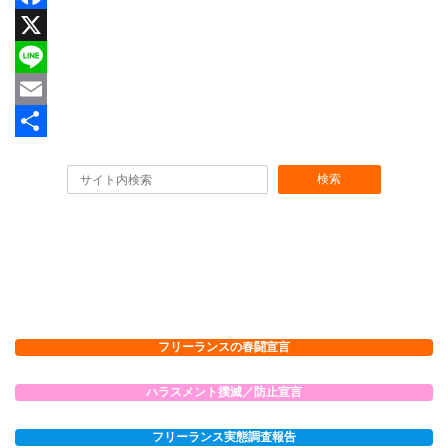
F
a
X
c
L
e
i
E
b
n
m
共
検索
o
e
a
有
o
i
k
l
フリーランスの春闘宣言
ハラスメント撲滅／防止宣言
フリーランス実態調査報告