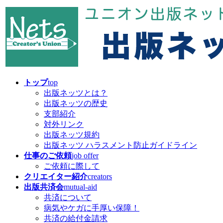
コ
ナ
ン
ビ
テ
ゲ
ン
ー
ツ
シ
へ
ョ
ス
ン
キ
に
トップ
top
ッ
移
出版ネッツとは？
プ
動
出版ネッツの歴史
支部紹介
対外リンク
出版ネッツ規約
出版ネッツ ハラスメント防止ガイドライン
仕事のご依頼
job offer
ご依頼に際して
クリエイター紹介
creators
出版共済会
mutual-aid
共済について
病気やケガに手厚い保障！
共済の給付金請求