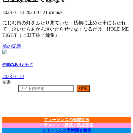
2023-01-13
最
2023-01-21
izumi.k
終
にじむ街の灯をふたり見ていた 桟橋に止めた車にもたれ
更
て 泣いたらあかん泣いたらせつなくなるだけ HOLD ME
新
TIGHT（上田正樹／編集）
日
時
前の記事
:
仲間のありがたさ
2023-01-13
検索
検索
フリーランスの春闘宣言
ハラスメント撲滅／防止宣言
フリーランス実態調査報告