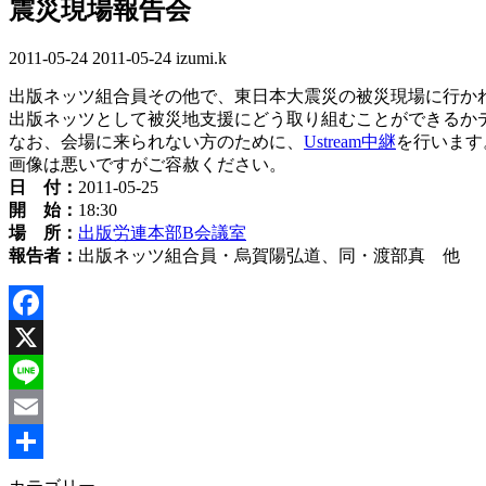
震災現場報告会
2011-05-24
最
2011-05-24
izumi.k
終
出版ネッツ組合員その他で、東日本大震災の被災現場に行か
更
出版ネッツとして被災地支援にどう取り組むことができるか
新
なお、会場に来られない方のために、
Ustream中継
を行います
日
画像は悪いですがご容赦ください。
時
日 付：
2011-05-25
:
開 始：
18:30
場 所：
出版労連本部B会議室
報告者：
出版ネッツ組合員・烏賀陽弘道、同・渡部真 他
Facebook
X
Line
Email
共