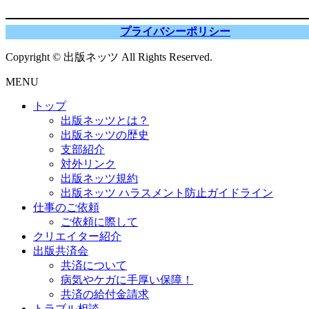
プライバシーポリシー
Copyright © 出版ネッツ All Rights Reserved.
MENU
トップ
出版ネッツとは？
出版ネッツの歴史
支部紹介
対外リンク
出版ネッツ規約
出版ネッツ ハラスメント防止ガイドライン
仕事のご依頼
ご依頼に際して
クリエイター紹介
出版共済会
共済について
病気やケガに手厚い保障！
共済の給付金請求
トラブル相談