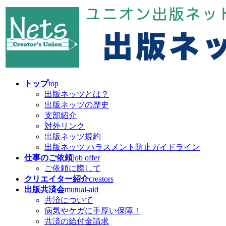
コ
ナ
ン
ビ
テ
ゲ
ン
ー
ツ
シ
へ
ョ
ス
ン
キ
に
トップ
top
ッ
移
出版ネッツとは？
プ
動
出版ネッツの歴史
支部紹介
対外リンク
出版ネッツ規約
出版ネッツ ハラスメント防止ガイドライン
仕事のご依頼
job offer
ご依頼に際して
クリエイター紹介
creators
出版共済会
mutual-aid
共済について
病気やケガに手厚い保障！
共済の給付金請求