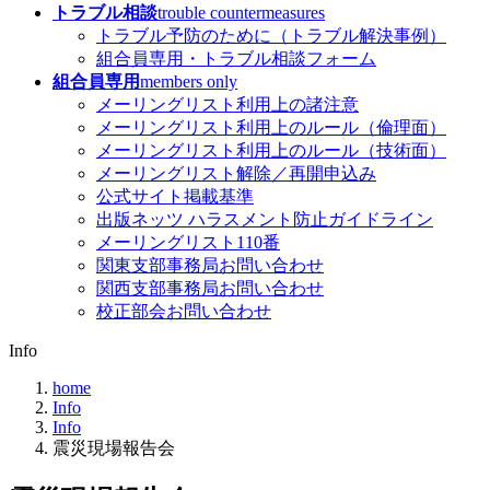
トラブル相談
trouble countermeasures
トラブル予防のために（トラブル解決事例）
組合員専用・トラブル相談フォーム
組合員専用
members only
メーリングリスト利用上の諸注意
メーリングリスト利用上のルール（倫理面）
メーリングリスト利用上のルール（技術面）
メーリングリスト解除／再開申込み
公式サイト掲載基準
出版ネッツ ハラスメント防止ガイドライン
メーリングリスト110番
関東支部事務局お問い合わせ
関西支部事務局お問い合わせ
校正部会お問い合わせ
Info
home
Info
Info
震災現場報告会