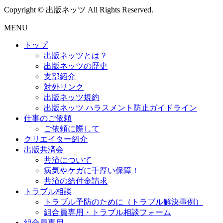
Copyright © 出版ネッツ All Rights Reserved.
MENU
トップ
出版ネッツとは？
出版ネッツの歴史
支部紹介
対外リンク
出版ネッツ規約
出版ネッツ ハラスメント防止ガイドライン
仕事のご依頼
ご依頼に際して
クリエイター紹介
出版共済会
共済について
病気やケガに手厚い保障！
共済の給付金請求
トラブル相談
トラブル予防のために（トラブル解決事例）
組合員専用・トラブル相談フォーム
組合員専用