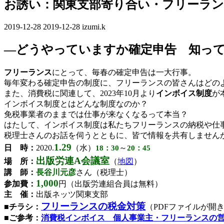
お誘い：関東支部寄り合い・フリーラン
2019-12-28
最
2019-12-28
izumi.k
終
―どうやっていますか確定申告 知っ
更
新
日
フリーランス
にとって、毎春の確定申告は一大行事。
時
毎年変わる確定申告の制度に、フリーランスの皆さんはどの
:
また、消費税に関連して、2023年10月より
インボイス制度
が
インボイス制度とはどんな制度なのか？
免税事業者のままでは仕事が来なくなるって本当？
はたして、インボイス制度は私たちフリーランスの納税や仕
税理士さんのお話を伺うとともに、皆で情報を共有しません
1.29
日 時：
2020.
（水）
～
18：30
20：45
出版労連A会議室
場 所：
（
地図
）
講 師：
長谷川元彦
さん（税理士）
1,000
参加費：
円（出版労連組合員は無料）
主 催：
出版ネッツ関東支部
フリーランスの税金対策
■チラシ：
（PDFファイルが開
■ご参考：
消費税インボイス 個人事業主・フリーランスの営