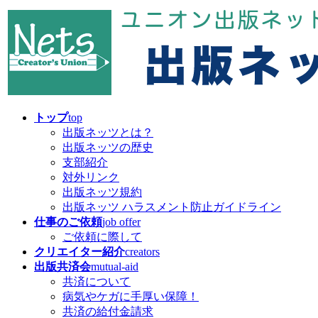
コ
ナ
ン
ビ
テ
ゲ
ン
ー
ツ
シ
へ
ョ
ス
ン
キ
に
トップ
top
ッ
移
出版ネッツとは？
プ
動
出版ネッツの歴史
支部紹介
対外リンク
出版ネッツ規約
出版ネッツ ハラスメント防止ガイドライン
仕事のご依頼
job offer
ご依頼に際して
クリエイター紹介
creators
出版共済会
mutual-aid
共済について
病気やケガに手厚い保障！
共済の給付金請求