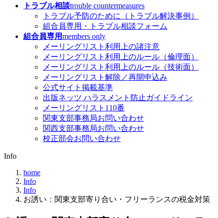
トラブル相談
trouble countermeasures
トラブル予防のために（トラブル解決事例）
組合員専用・トラブル相談フォーム
組合員専用
members only
メーリングリスト利用上の諸注意
メーリングリスト利用上のルール（倫理面）
メーリングリスト利用上のルール（技術面）
メーリングリスト解除／再開申込み
公式サイト掲載基準
出版ネッツ ハラスメント防止ガイドライン
メーリングリスト110番
関東支部事務局お問い合わせ
関西支部事務局お問い合わせ
校正部会お問い合わせ
Info
home
Info
Info
お誘い：関東支部寄り合い・フリーランスの税金対策