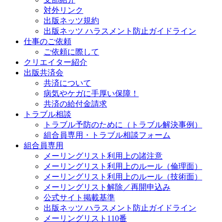
対外リンク
出版ネッツ規約
出版ネッツ ハラスメント防止ガイドライン
仕事のご依頼
ご依頼に際して
クリエイター紹介
出版共済会
共済について
病気やケガに手厚い保障！
共済の給付金請求
トラブル相談
トラブル予防のために（トラブル解決事例）
組合員専用・トラブル相談フォーム
組合員専用
メーリングリスト利用上の諸注意
メーリングリスト利用上のルール（倫理面）
メーリングリスト利用上のルール（技術面）
メーリングリスト解除／再開申込み
公式サイト掲載基準
出版ネッツ ハラスメント防止ガイドライン
メーリングリスト110番