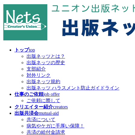
コ
ナ
ン
ビ
テ
ゲ
ン
ー
ツ
シ
へ
ョ
ス
ン
キ
に
トップ
top
ッ
移
出版ネッツとは？
プ
動
出版ネッツの歴史
支部紹介
対外リンク
出版ネッツ規約
出版ネッツ ハラスメント防止ガイドライン
仕事のご依頼
job offer
ご依頼に際して
クリエイター紹介
creators
出版共済会
mutual-aid
共済について
病気やケガに手厚い保障！
共済の給付金請求