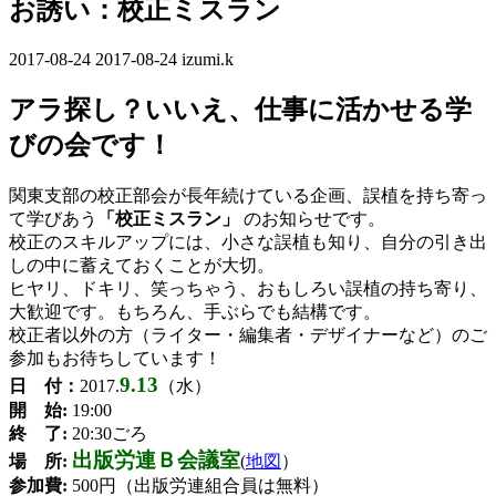
お誘い：校正ミスラン
2017-08-24
最
2017-08-24
izumi.k
終
アラ探し？いいえ、仕事に活かせる学
更
新
びの会です！
日
時
関東支部の校正部会が長年続けている企画、誤植を持ち寄っ
:
て学びあう
「校正ミスラン」
のお知らせです。
校正のスキルアップには、小さな誤植も知り、自分の引き出
しの中に蓄えておくことが大切。
ヒヤリ、ドキリ、笑っちゃう、おもしろい誤植の持ち寄り、
大歓迎です。もちろん、手ぶらでも結構です。
校正者以外の方（ライター・編集者・デザイナーなど）のご
参加もお待ちしています！
9.13
日 付：
2017.
（水）
開 始:
19:00
終 了:
20:30ごろ
出版労連Ｂ会議室
場 所:
(
地図
）
参加費:
500円（出版労連組合員は無料）