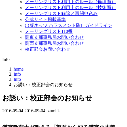
メーリングリスト利用上のルール（倫理面）
メーリングリスト利用上のルール（技術面）
メーリングリスト解除／再開申込み
公式サイト掲載基準
出版ネッツ ハラスメント防止ガイドライン
メーリングリスト110番
関東支部事務局お問い合わせ
関西支部事務局お問い合わせ
校正部会お問い合わせ
Info
home
Info
Info
お誘い：校正部会のお知らせ
お誘い：校正部会のお知らせ
2016-09-04
最
2016-09-04
izumi.k
終
更