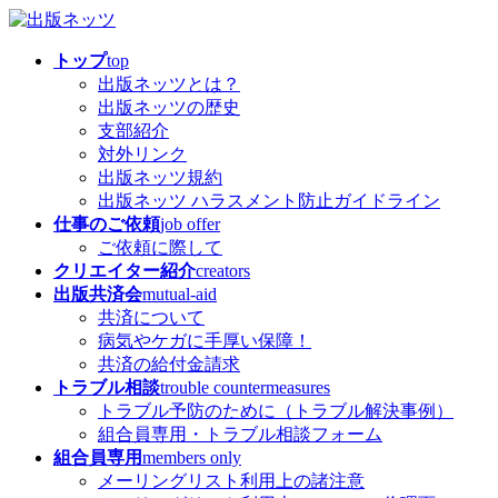
コ
ナ
ン
ビ
トップ
top
テ
ゲ
出版ネッツとは？
ン
ー
出版ネッツの歴史
ツ
シ
支部紹介
へ
ョ
対外リンク
ス
ン
出版ネッツ規約
キ
に
出版ネッツ ハラスメント防止ガイドライン
ッ
移
仕事のご依頼
job offer
プ
動
ご依頼に際して
クリエイター紹介
creators
出版共済会
mutual-aid
共済について
病気やケガに手厚い保障！
共済の給付金請求
トラブル相談
trouble countermeasures
トラブル予防のために（トラブル解決事例）
組合員専用・トラブル相談フォーム
組合員専用
members only
メーリングリスト利用上の諸注意