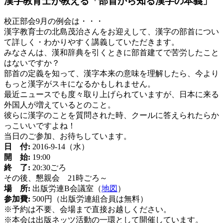
漢字教育士が教える「部首から知る漢字の本義」
新
日
校正部会9月の例会は・・・
時
漢字教育士の北島茂治さんをお迎えして、漢字の部首につい
:
て詳しく・わかりやすく講義していただきます。
みなさんは、漢和辞典を引くときに部首建てで苦労したこと
はないですか？
部首の定義を知って、漢字本来の意味を理解したら、今より
もっと漢字がスキになるかもしれません。
最近ニュースでも度々取り上げられていますが、日本に来る
外国人が増えているとのこと。
彼らに漢字のことを質問された時、クールに答えられたらか
っこいいですよね！
当日のご参加、お待ちしています。
日 付:
2016-9-14（水）
開 始:
19:00
終 了:
20:30ごろ
その後、懇親会 21時ごろ～
場 所:
出版労連B会議室（
地図
）
参加費:
500円（出版労連組合員は無料）
※予約は不要、会場まで直接お越しください。
※本会は出版ネッツ活動の一環として開催しています。