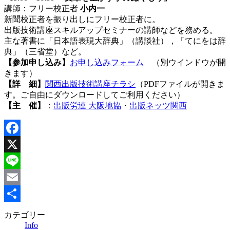
講師：フリー校正者
小内一
新聞校正者を振り出しにフリー校正者に。
出版技術講座スキルアップセミナーの講師などを務める。
主な著書に「日本語表現大辞典」（講談社），「てにをは辞
典」（三省堂）など。
【参加申し込み】
お申し込みフォーム
（別ウインドウが開
きます）
【詳 細】
関西出版技術講座チラシ
（PDFファイルが開きま
す。ご自由にダウンロードしてご利用ください）
【主 催】
：
出版労連 大阪地協
・
出版ネッツ関西
Facebook
X
Line
Email
共
カテゴリー
Info
有