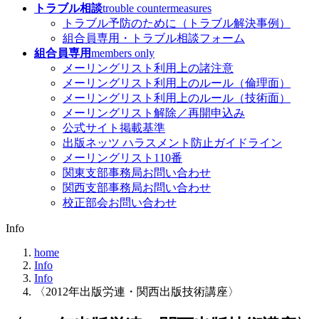
トラブル相談
trouble countermeasures
トラブル予防のために（トラブル解決事例）
組合員専用・トラブル相談フォーム
組合員専用
members only
メーリングリスト利用上の諸注意
メーリングリスト利用上のルール（倫理面）
メーリングリスト利用上のルール（技術面）
メーリングリスト解除／再開申込み
公式サイト掲載基準
出版ネッツ ハラスメント防止ガイドライン
メーリングリスト110番
関東支部事務局お問い合わせ
関西支部事務局お問い合わせ
校正部会お問い合わせ
Info
home
Info
Info
〈2012年出版労連・関西出版技術講座〉