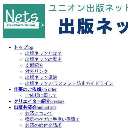
コ
ナ
ン
ビ
テ
ゲ
ン
ー
ツ
シ
へ
ョ
ス
ン
キ
に
トップ
top
ッ
移
出版ネッツとは？
プ
動
出版ネッツの歴史
支部紹介
対外リンク
出版ネッツ規約
出版ネッツ ハラスメント防止ガイドライン
仕事のご依頼
job offer
ご依頼に際して
クリエイター紹介
creators
出版共済会
mutual-aid
共済について
病気やケガに手厚い保障！
共済の給付金請求