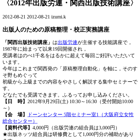
〈2012年出版労連・関西出版技術講座〉
2012-08-21
最
2012-08-21
izumi.k
終
出版人のための原稿整理・校正実務講座
更
新
「関西出版技術講座」
は
出版労連
が主催する技能講座で，
日
1987年に始まって以来19回開催され，
時
受講者はのべ1千名をはるかに超えて毎回ご好評いただいて
:
います。
今年はこれまで関西発の「原稿整理自動化」を軸に，そのす
そ野もめぐって
初級から上級までの内容をやさしく解説する集中セミナーで
す。
どなたでも受講できます。ふるってお申し込みください。
【日 時】
2012年9月29日(土) 10:30～16:30（受付開始10:00
～）
【会 場】
ドーンセンター 5階セミナー室1（大阪府立女性
総合センター）
【資料代等】
4,000円（出版労連の組合員は3,000円）
★出版ネッツ組合員は研修費として1,000円分の補助があり