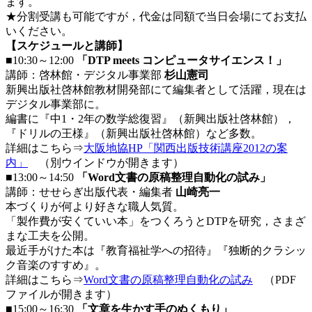
ます。
★分割受講も可能ですが，代金は同額で当日会場にてお支払
いください。
【スケジュールと講師】
■10:30～12:00
「DTP meets コンピュータサイエンス！」
講師：啓林館・デジタル事業部
杉山憲司
新興出版社啓林館教材開発部にて編集者として活躍，現在は
デジタル事業部に。
編書に『中1・2年の数学総復習』（新興出版社啓林館），
『ドリルの王様』（新興出版社啓林館）など多数。
詳細はこちら⇒
大阪地協HP「関西出版技術講座2012の案
内」
（別ウインドウが開きます）
■13:00～14:50
「Word文書の原稿整理自動化の試み」
講師：せせらぎ出版代表・編集者
山崎亮一
本づくりが何より好きな職人気質。
「製作費が安くていい本」をつくろうとDTPを研究，さまざ
まな工夫を公開。
最近手がけた本は『教育福祉学への招待』『独断的クラシッ
ク音楽のすすめ』。
詳細はこちら⇒
Word文書の原稿整理自動化の試み
（PDF
ファイルが開きます）
■15:00～16:30
「文章を生かす手のぬくもり」